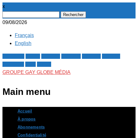
x
Rechercher :
09/08/2026
Français
English
Facebook
Twitter
Google+
Pinterest
Linkedin
Youtube
Instagram
RSS
E-mail
GROUPE GAY GLOBE MÉDIA
Main menu
Skip
Accueil
to
À propos
content
Abonnements
Confidentialité