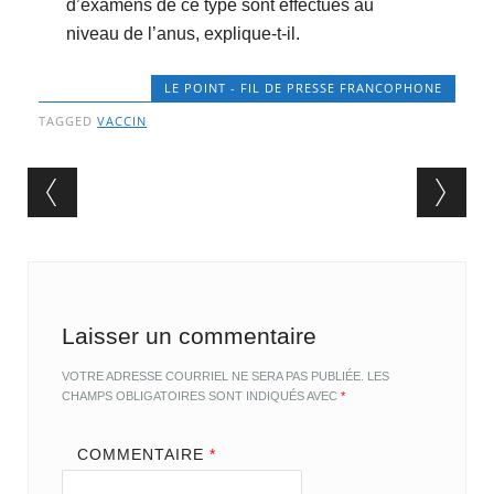
d’examens de ce type sont effectués au
niveau de l’anus, explique-t-il.
LE POINT - FIL DE PRESSE FRANCOPHONE
TAGGED
VACCIN
Post navigation
Laisser un commentaire
VOTRE ADRESSE COURRIEL NE SERA PAS PUBLIÉE.
LES
CHAMPS OBLIGATOIRES SONT INDIQUÉS AVEC
*
COMMENTAIRE
*