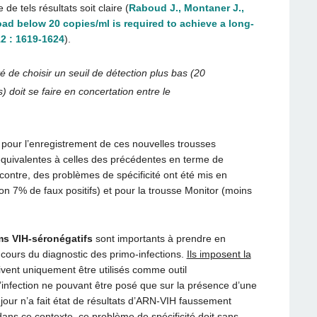
 de tels résultats soit claire (
Raboud J., Montaner J.,
oad below 20 copies/ml is required to achieve a long-
12 : 1619-1624
).
ité de choisir un seuil de détection plus bas (20
 doit se faire en concertation entre le
n pour l’enregistrement de ces nouvelles trousses
équivalentes à celles des précédentes en terme de
r contre, des problèmes de spécificité ont été mis en
on 7% de faux positifs) et pour la trousse Monitor (moins
ms VIH-séronégatifs
sont importants à prendre en
u cours du diagnostic des primo-infections.
Ils imposent la
ivent uniquement être utilisés comme outil
 l’infection ne pouvant être posé que sur la présence d’une
jour n’a fait état de résultats d’ARN-VIH faussement
 dans ce contexte, ce problème de spécificité doit sans