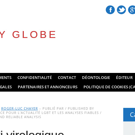
Y GLOBE
MENTS
CONFIDENTIALITÉ
CONTACT
DÉONTOLOGIE
ÉDITEUR
GALES
PARTENAIRES ET ANNONCEURS
POLITIQUE DE COOKIES (CA
Y
ROGER-LUC CHAYER
– PUBLIÉ PAR / PUBLISHED BY
E POUR L’ACTUALITÉ LGBT ET LES ANALYSES FIABLES /
C
D RELIABLE ANALYSIS