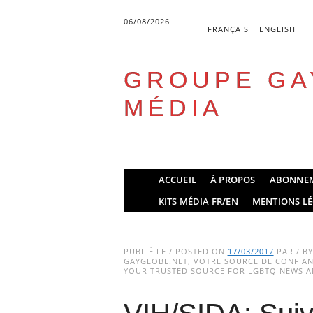
06/08/2026
FRANÇAIS
ENGLISH
GROUPE GA
MÉDIA
Skip
ACCUEIL
À PROPOS
ABONNE
to
Main menu
KITS MÉDIA FR/EN
MENTIONS LÉ
content
PUBLIÉ LE / POSTED ON
17/03/2017
PAR / B
GAYGLOBE.NET, VOTRE SOURCE DE CONFIANC
YOUR TRUSTED SOURCE FOR LGBTQ NEWS AN