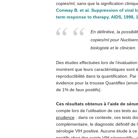
copies/ml, sans que la signification clinique
Conway B. et al. Suppression of viral l
term response to therapy. AIDS, 1998, 
En définitive, la possibil
copies/ml pour Nuclisens)
biologiste et le clinicien.
Des études effectuées lors de l’évaluatio
montrent que leurs caractéristiques sont 
reproductibilité dans la quantification. Pa
évidence pour la trousse Quantiflex (envir
de 1% de faux positifs).
Ces résultats obtenus à l’aide de séru
compte lors de l’utilisation de ces tests a
prudence
: dans ce contexte, ces tests do
complémentaire, le diagnostic définitif de
sérologie VIH positive. Aucune étude à ce 
positifs chez des sujets VIH séropositifs :