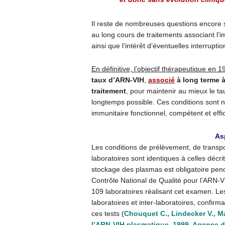
Il reste de nombreuses questions encore 
au long cours de traitements associant l’
ainsi que l’intérêt d’éventuelles interrupti
En définitive, l’objectif thérapeutique en 
taux d’ARN-VIH
,
associé
à long terme 
traitement
, pour maintenir au mieux le ta
longtemps possible. Ces conditions sont n
immunitaire fonctionnel, compétent et effi
As
Les conditions de prélèvement, de transpor
laboratoires sont identiques à celles décri
stockage des plasmas est obligatoire pe
Contrôle National de Qualité pour l’ARN
109 laboratoires réalisant cet examen. Les 
laboratoires et inter-laboratoires, confirm
ces tests (
Chouquet C., Lindecker V., Ma
l’ARN-VIH plasmatique. 1999, Agence 