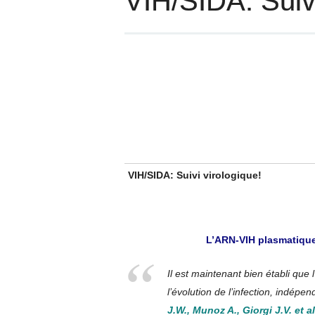
VIH/SIDA: Suiv
VIH/SIDA: Suivi virologique!
L’ARN-VIH plasmatique
Il est maintenant bien établi que
l’évolution de l’infection, indép
J.W., Munoz A., Giorgi J.V. et 