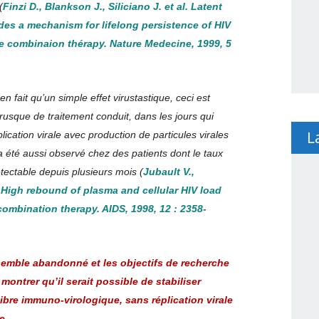
(
Finzi D., Blankson J., Siliciano J. et al. Latent
ides a mechanism for lifelong persistence of HIV
ive combinaion thérapy. Nature Medecine, 1999, 5
 en fait qu’un simple effet virustastique, ceci est
brusque de traitement conduit, dans les jours qui
L
ication virale avec production de particules virales
 a été aussi observé chez des patients dont le taux
tectable depuis plusieurs mois (
Jubault V.,
. High rebound of plasma and cellular HIV load
 combination therapy. AIDS, 1998, 12 : 2358-
e semble abandonné et les objectifs de recherche
montrer qu’il serait possible de stabiliser
libre immuno-virologique, sans réplication virale
e
.