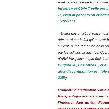
éradication virale de l’organisme 
infection of CD4+ T cells prov
-1, even in patients on effect
: 512-517.
).
– L’effet des antirétroviraux n’est
démontré par le fait qu’un arrêt 
suivent, à une remontée de la répl
par les cellules circulantes. Ceci
d’ARN-VIH plasmatique était indé
Burgard M., Le Corfec E., et al
after discontinuation of triple
2359
).
L’objectif d’éradication viral
thérapeutique actuels visent à 
l’infection dans un état d’équi
et donc sans évolution cliniqu