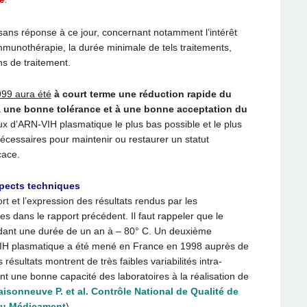
sans réponse à ce jour, concernant notamment l’intérêt
immunothérapie, la durée minimale de tels traitements,
ons de traitement.
1999 aura été
à court terme une réduction rapide du
à une bonne tolérance et à une bonne acceptation du
ux d’ARN-VIH plasmatique le plus bas possible et le plus
écessaires pour maintenir ou restaurer un statut
cace.
pects techniques
t et l’expression des résultats rendus par les
tes dans le rapport précédent. Il faut rappeler que le
ndant une durée de un an à – 80° C. Un deuxième
-VIH plasmatique a été mené en France en 1998 auprès de
résultats montrent de très faibles variabilités intra-
ant une bonne capacité des laboratoires à la réalisation de
isonneuve P. et al. Contrôle National de Qualité de
du Médicament
).