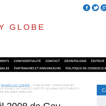
Y GLOBE
MENTS
CONFIDENTIALITÉ
CONTACT
DÉONTOLOGIE
ÉDITEUR
GALES
PARTENAIRES ET ANNONCEURS
POLITIQUE DE COOKIES (CA
Y
ROGER-LUC CHAYER
– PUBLIÉ PAR / PUBLISHED BY
E POUR L’ACTUALITÉ LGBT ET LES ANALYSES FIABLES /
C
D RELIABLE ANALYSIS