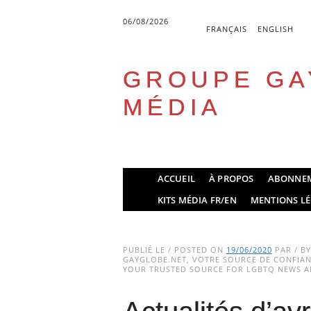
06/08/2026
FRANÇAIS
ENGLISH
GROUPE GA
MÉDIA
Skip
ACCUEIL
À PROPOS
ABONNE
to
Main menu
KITS MÉDIA FR/EN
MENTIONS LÉ
content
PUBLIÉ LE / POSTED ON
19/06/2020
PAR / B
GAYGLOBE.NET, VOTRE SOURCE DE CONFIANC
YOUR TRUSTED SOURCE FOR LGBTQ NEWS AN