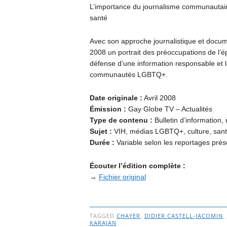
L’importance du journalisme communautaire
santé
Avec son approche journalistique et docu
2008 un portrait des préoccupations de l’épo
défense d’une information responsable et la
communautés LGBTQ+.
Date originale :
Avril 2008
Émission :
Gay Globe TV – Actualités
Type de contenu :
Bulletin d’information,
Sujet :
VIH, médias LGBTQ+, culture, santé 
Durée :
Variable selon les reportages prés
Écouter l’édition complète :
→
Fichier original
TAGGED
CHAYER
,
DIDIER CASTELL-JACOMIN
,
KARAJAN