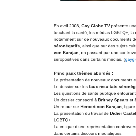
En avril 2008,
Gay Globe TV
présente une 
touchant la santé, les médias LGBTQ+, la cu
notamment sur de nouveaux documents de
séronégatifs
, ainsi que sur des sujets cul
von Karajan
, en passant par une controv
séropositives dans certains médias. (
gaygl
Principaux thèmes abordés :
La présentation de nouveaux documents et
Le dossier sur les
faux résultats séronég
Les questions de santé publique entourant l
Un dossier consacré à
Britney Spears
et à
Un retour sur
Herbert von Karajan
, figur
La présentation du travail de
Didier Caste
LGBTQ+
La critique d’une représentation controver
dans certains discours médiatiques