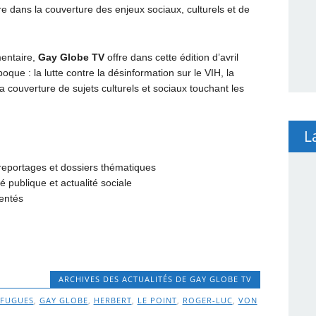
 dans la couverture des enjeux sociaux, culturels et de
mentaire,
Gay Globe TV
offre dans cette édition d’avril
que : la lutte contre la désinformation sur le VIH, la
 couverture de sujets culturels et sociaux touchant les
L
 reportages et dossiers thématiques
publique et actualité sociale
entés
ARCHIVES DES ACTUALITÉS DE GAY GLOBE TV
FUGUES
,
GAY GLOBE
,
HERBERT
,
LE POINT
,
ROGER-LUC
,
VON