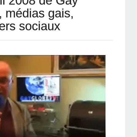
ril 2008 de Gay
, médias gais,
iers sociaux