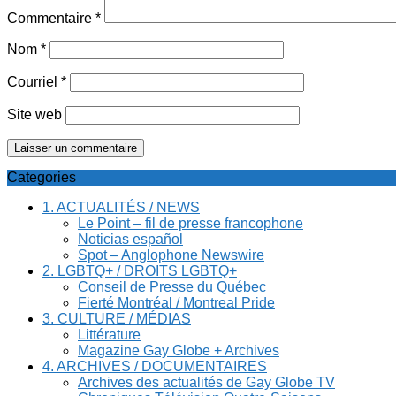
Commentaire
*
Nom
*
Courriel
*
Site web
Categories
1. ACTUALITÉS / NEWS
Le Point – fil de presse francophone
Noticias español
Spot – Anglophone Newswire
2. LGBTQ+ / DROITS LGBTQ+
Conseil de Presse du Québec
Fierté Montréal / Montreal Pride
3. CULTURE / MÉDIAS
Littérature
Magazine Gay Globe + Archives
4. ARCHIVES / DOCUMENTAIRES
Archives des actualités de Gay Globe TV