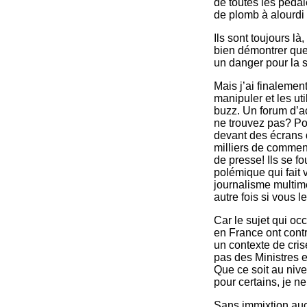
de toutes les péda
de plomb à alourdi 
Ils sont toujours l
bien démontrer que
un danger pour la s
Mais j’ai finaleme
manipuler et les uti
buzz. Un forum d’ac
ne trouvez pas? Po
devant des écrans d
milliers de comment
de presse! Ils se fo
polémique qui fait 
journalisme multimé
autre fois si vous l
Car le sujet qui o
en France ont cont
un contexte de cri
pas des Ministres e
Que ce soit au nive
pour certains, je n
Sans immixtion auc