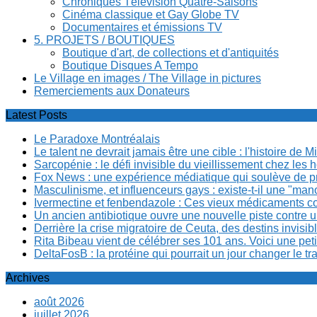
Chroniques Télévision Quatre-Saisons
Cinéma classique et Gay Globe TV
Documentaires et émissions TV
5. PROJETS / BOUTIQUES
Boutique d'art, de collections et d'antiquités
Boutique Disques A Tempo
Le Village en images / The Village in pictures
Remerciements aux Donateurs
Latest Posts
Le Paradoxe Montréalais
Le talent ne devrait jamais être une cible : l'histoire de 
Sarcopénie : le défi invisible du vieillissement chez l
Fox News : une expérience médiatique qui soulève de p
Masculinisme, et influenceurs gays : existe-t-il une "m
Ivermectine et fenbendazole : Ces vieux médicaments cont
Un ancien antibiotique ouvre une nouvelle piste contre u
Derrière la crise migratoire de Ceuta, des destins invis
Rita Bibeau vient de célébrer ses 101 ans. Voici une pet
DeltaFosB : la protéine qui pourrait un jour changer le tr
Archives
août 2026
juillet 2026