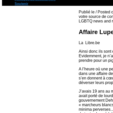
Soutenir
Publié le / Posted
votre source de con
LGBTQ news and re
Affaire Lup
La Libre.be
Ainsi donc ils sont
Evidemment, je n’a
prendre pour un pi
A l’heure où une pe
dans une affaire d
s’en donnent à cœu
déverser leurs pro
J’avais 19 ans au 
avait porté de lour
gouvernement Dehae
« marcheurs blancs
minima perverses… 