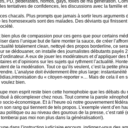
les, PD, pédérastes, homos, gays, folles de ma génération. Com
les tentatives de confidences, les discussions avec la famille et
à, ces chacals. Plus prompts que jamais à sortir leurs argument
 les homosexuels sont des malades. Des déviants qui finissent 
ociété.
nt bien plus de compassion pour ces gens que pour certains méd
liser dans l’unique but de faire monter la sauce, de créer l’affro
tualité totalement clean, nettoyé des propos borderline, ce sera
ur se dédouaner, on installe des journalistes débutants payés 2
’ordinateur. A eux de jouer les modérateurs et d’appliquer des fi
aires et d’opinions sur les sujets qui rythment l’actualité. Hont
utent de la modération. Tout ce qu’ils veulent, c’est la petite phr
vendre. L’analyse doit évidemment être plus large: instantanéité d
dias,intronisation du « citoyen-reporter »… Mais de cela il en 
e voulez bien.
ccupe mon esprit reste bien cette homophobie que les débats du
ribué à décomplexer chez nous. Tout comme la parole xénopho
se socio-économique. Et à l’heure où notre gouvernement fédéra
n son rang qui tiennent de tels propos. L’exemple vient d’en hau
au politique ou au niveau des gourous de la presse, c’est raté (
e tomberai pas moi non plus dans la généralisation!).
une dans l’instruction judiciaire encours, indignez-vous des a