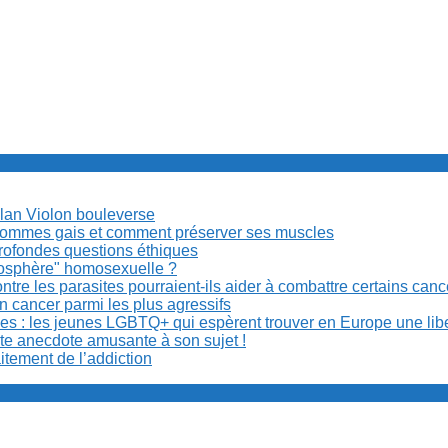
Milan Violon bouleverse
es hommes gais et comment préserver ses muscles
rofondes questions éthiques
anosphère" homosexuelle ?
re les parasites pourraient-ils aider à combattre certains can
n cancer parmi les plus agressifs
ibles : les jeunes LGBTQ+ qui espèrent trouver en Europe une lib
ite anecdote amusante à son sujet !
aitement de l’addiction