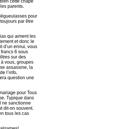
bien cette chape
 les parents.
s dégueulasses pour
toujours par être
ias qui aiment les
ntement et donc le
it d’un ennui, vous
 francs 6 sous
ltres sur des
e à vous, groupes
ase assassine, la
e l’info,
sera question une
 mariage pour Tous
be. Typique dans
l ne sanctionne
t dit-on souvent.
en tous les cas
malgames!