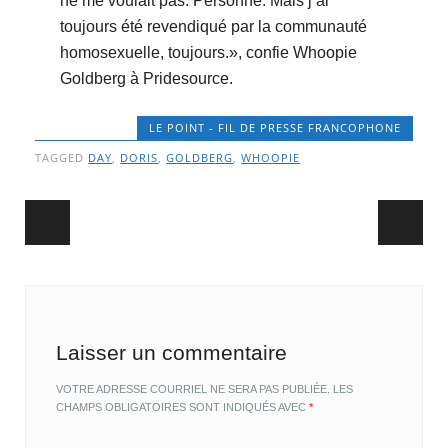
ne me voulait pas. Personne. Mais j’ai
toujours été revendiqué par la communauté
homosexuelle, toujours.», confie Whoopie
Goldberg à Pridesource.
LE POINT - FIL DE PRESSE FRANCOPHONE
TAGGED
DAY
,
DORIS
,
GOLDBERG
,
WHOOPIE
Post navigation
Laisser un commentaire
VOTRE ADRESSE COURRIEL NE SERA PAS PUBLIÉE.
LES
CHAMPS OBLIGATOIRES SONT INDIQUÉS AVEC
*