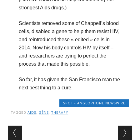
strongest Aids drugs.)
Scientists removed some of Chappell’s blood
cells, disabled a gene to help them resist HIV,
and reintroduced these « edited » cells in
2014. Now his body controls HIV by itself –
and researchers are trying to perfect the
process that made this possible.
So far, it has given the San Francisco man the
next best thing to a cure.
SPOT - ANGLOPHONE NEWSWIRE
TAGGED
AIDS
,
GÈNE
,
THERAPY
Post navigation