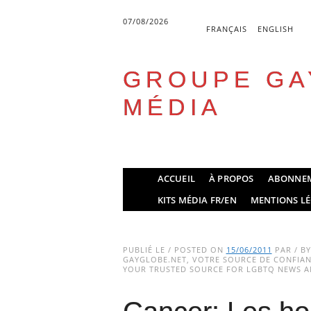
07/08/2026
FRANÇAIS
ENGLISH
GROUPE GA
MÉDIA
Skip
ACCUEIL
À PROPOS
ABONNE
to
Main menu
KITS MÉDIA FR/EN
MENTIONS LÉ
content
PUBLIÉ LE / POSTED ON
15/06/2011
PAR / B
GAYGLOBE.NET, VOTRE SOURCE DE CONFIANC
YOUR TRUSTED SOURCE FOR LGBTQ NEWS AN