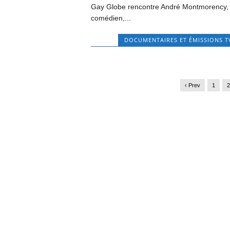
Gay Globe rencontre André Montmorency,
comédien,...
DOCUMENTAIRES ET ÉMISSIONS T
‹ Prev
1