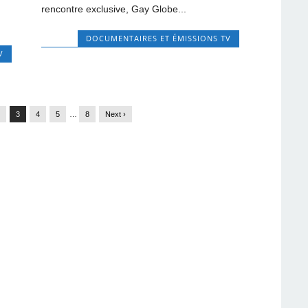
rencontre exclusive, Gay Globe...
DOCUMENTAIRES ET ÉMISSIONS TV
V
2
3
4
5
…
8
Next ›