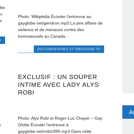
tte
r-
Photo: Wikipédia Écouter l’entrevue au
en
gayglobe.net/gendron.mp3 La pire affaire de
violence et de menaces contre des
homosexuels au Canada...
V
DOCUMENTAIRES ET ÉMISSIONS TV
EXCLUSIF : UN SOUPER
INTIME AVEC LADY ALYS
ROBI
A
Photo: Alys Robi et Roger-Luc Chayer – Gay
s
Globe Écouter l’entrevue à
gayglobe.net/robi1995.mp3 Dans cette