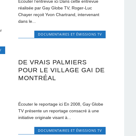
Écouter l’entrevue ici Dans cette entrevue
réalisée par Gay Globe TV, Roger-Luc
Chayer reçoit Yvon Chartrand, intervenant
dans le...
r
DOCUMENTAIRES ET ÉMISSIONS TV
V
DE VRAIS PALMIERS
POUR LE VILLAGE GAI DE
MONTRÉAL
Écouter le reportage ici En 2008, Gay Globe
TV présente un reportage consacré à une
initiative originale visant à...
DOCUMENTAIRES ET ÉMISSIONS TV