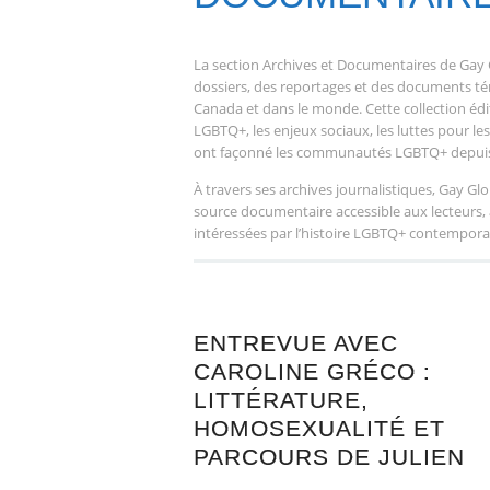
La section Archives et Documentaires de Gay
dossiers, des reportages et des documents té
Canada et dans le monde. Cette collection édit
LGBTQ+, les enjeux sociaux, les luttes pour le
ont façonné les communautés LGBTQ+ depuis 
À travers ses archives journalistiques, Gay G
source documentaire accessible aux lecteurs, 
intéressées par l’histoire LGBTQ+ contempora
ENTREVUE AVEC
CAROLINE GRÉCO :
LITTÉRATURE,
HOMOSEXUALITÉ ET
PARCOURS DE JULIEN