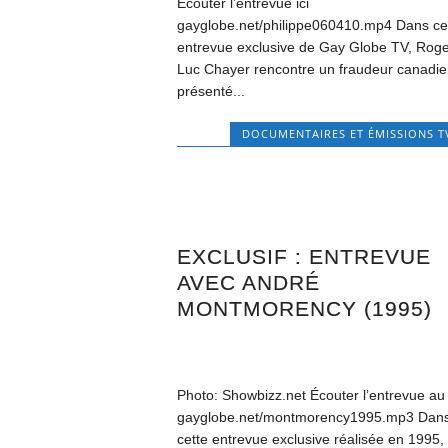
Écouter l’entrevue ici
gayglobe.net/philippe060410.mp4 Dans ce
entrevue exclusive de Gay Globe TV, Roge
Luc Chayer rencontre un fraudeur canadi
présenté...
DOCUMENTAIRES ET ÉMISSIONS T
EXCLUSIF : ENTREVUE
AVEC ANDRÉ
MONTMORENCY (1995)
Photo: Showbizz.net Écouter l’entrevue au
gayglobe.net/montmorency1995.mp3 Dan
cette entrevue exclusive réalisée en 1995,