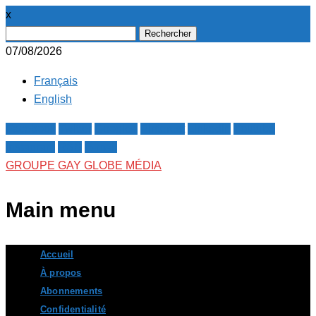
x
Rechercher :
07/08/2026
Français
English
Facebook
Twitter
Google+
Pinterest
Linkedin
Youtube
Instagram
RSS
E-mail
GROUPE GAY GLOBE MÉDIA
Main menu
Skip
Accueil
to
À propos
content
Abonnements
Confidentialité