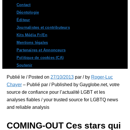
Contact
Déontologie
Éditeur
Journalistes et contributeurs
Kits Média Fr/En
Mentions légales
Partenaires et Annonceurs
Politique de cookies (CA)
Soutenir
Publié le / Posted on
27/10/2013
par / by
Roger-Luc
Chayer
– Publié par / Published by Gayglobe.net, votre
source de confiance pour l’actualité LGBT et les
analyses fiables / your trusted source for LGBTQ news
and reliable analysis
COMING-OUT Ces stars qui