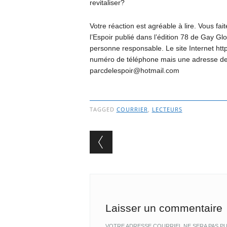
revitaliser?
Votre réaction est agréable à lire. Vous fai
l’Espoir publié dans l’édition 78 de Gay Gl
personne responsable. Le site Internet ht
numéro de téléphone mais une adresse de co
parcdelespoir@hotmail.com
TAGGED
COURRIER
,
LECTEURS
Post navigation
Laisser un commentaire
VOTRE ADRESSE COURRIEL NE SERA PAS PU