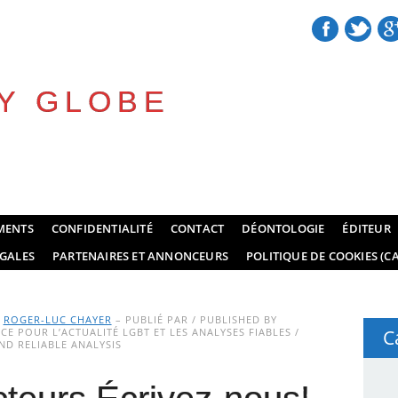
Y GLOBE
MENTS
CONFIDENTIALITÉ
CONTACT
DÉONTOLOGIE
ÉDITEUR
GALES
PARTENAIRES ET ANNONCEURS
POLITIQUE DE COOKIES (CA
Y
ROGER-LUC CHAYER
– PUBLIÉ PAR / PUBLISHED BY
E POUR L’ACTUALITÉ LGBT ET LES ANALYSES FIABLES /
C
D RELIABLE ANALYSIS