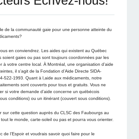
cteurs Écrivez-nous!
aide de la communauté gaie pour une personne atteinte du
édicaments?
 vous en conviendrez. Les aides qui existent au Québec
es soient gaies ou pas sont toujours coordonnées par les
r à votre centre local. À Montréal, une organisation d’aide
intes, il s’agit de la Fondation d’Aide Directe SIDA-
14-522-1993. Quant à l,aide aux médicaments, notre
raitements sont couverts pour tous et gratuits. Vous ne
ier si votre demande d’aide concerne un québécois
ous conditions) ou un itinérant (couvert sous conditions).
er sur cette question auprès du CLSC des Faubourgs au
out le monde, carte-soleil ou pas et pourra vous orienter.
c de l’Espoir et voudrais savoir quoi faire pour le