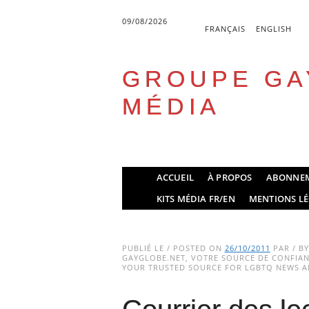
09/08/2026
FRANÇAIS
ENGLISH
GROUPE GA
MÉDIA
Skip
ACCUEIL
À PROPOS
ABONNE
to
Main menu
KITS MÉDIA FR/EN
MENTIONS LÉ
content
PUBLIÉ LE / POSTED ON
26/10/2011
PAR / B
GAYGLOBE.NET, VOTRE SOURCE DE CONFIANC
YOUR TRUSTED SOURCE FOR LGBTQ NEWS AN