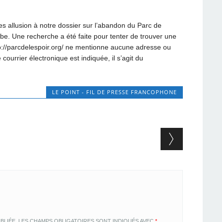
tes allusion à notre dossier sur l’abandon du Parc de
obe. Une recherche a été faite pour tenter de trouver une
tp://parcdelespoir.org/ ne mentionne aucune adresse ou
urrier électronique est indiquée, il s’agit du
LE POINT - FIL DE PRESSE FRANCOPHONE
BLIÉE.
LES CHAMPS OBLIGATOIRES SONT INDIQUÉS AVEC
*