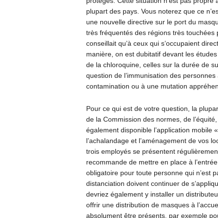
protégés. Cette situation n’est pas propre
plupart des pays. Vous noterez que ce n’e
une nouvelle directive sur le port du masqu
très fréquentés des régions très touchées p
conseillait qu’à ceux qui s’occupaient dir
manière, on est dubitatif devant les études
de la chloroquine, celles sur la durée de su
question de l’immunisation des personnes a
contamination ou à une mutation appréhen
Pour ce qui est de votre question, la plup
de la Commission des normes, de l’équité, 
également disponible l’application mobile
l’achalandage et l’aménagement de vos loc
trois employés se présentent régulièrement
recommande de mettre en place à l’entrée 
obligatoire pour toute personne qui n’est 
distanciation doivent continuer de s’appliqu
devriez également y installer un distributeu
offrir une distribution de masques à l’accue
absolument être présents, par exemple pour