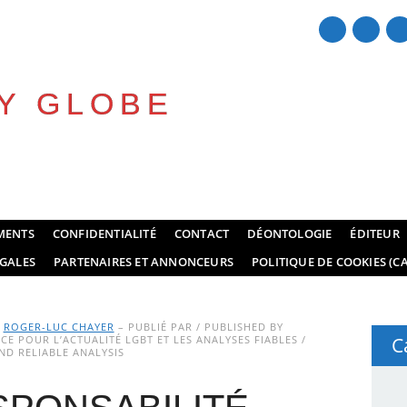
Y GLOBE
MENTS
CONFIDENTIALITÉ
CONTACT
DÉONTOLOGIE
ÉDITEUR
GALES
PARTENAIRES ET ANNONCEURS
POLITIQUE DE COOKIES (CA
Y
ROGER-LUC CHAYER
– PUBLIÉ PAR / PUBLISHED BY
E POUR L’ACTUALITÉ LGBT ET LES ANALYSES FIABLES /
C
D RELIABLE ANALYSIS