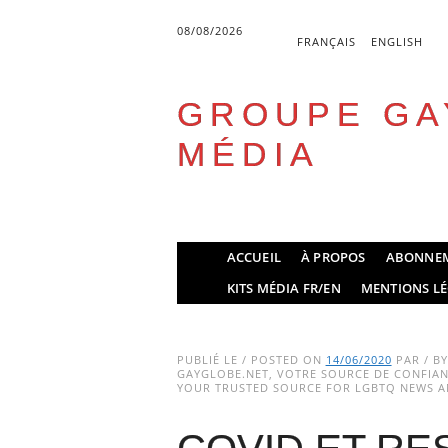
08/08/2026
FRANÇAIS
ENGLISH
GROUPE GA
MÉDIA
Skip
ACCUEIL
À PROPOS
ABONNE
to
Main menu
KITS MÉDIA FR/EN
MENTIONS LÉ
content
PUBLIÉ LE / POSTED ON
14/06/2020
PAR / B
GAYGLOBE.NET, VOTRE SOURCE DE CONFIANC
YOUR TRUSTED SOURCE FOR LGBTQ NEWS AN