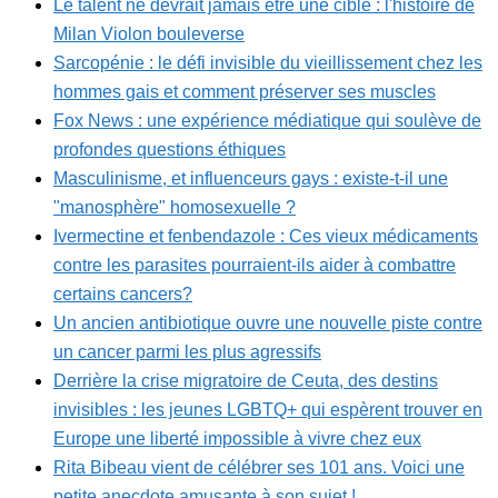
Le talent ne devrait jamais être une cible : l'histoire de
Milan Violon bouleverse
Sarcopénie : le défi invisible du vieillissement chez les
hommes gais et comment préserver ses muscles
Fox News : une expérience médiatique qui soulève de
profondes questions éthiques
Masculinisme, et influenceurs gays : existe-t-il une
"manosphère" homosexuelle ?
Ivermectine et fenbendazole : Ces vieux médicaments
contre les parasites pourraient-ils aider à combattre
certains cancers?
Un ancien antibiotique ouvre une nouvelle piste contre
un cancer parmi les plus agressifs
Derrière la crise migratoire de Ceuta, des destins
invisibles : les jeunes LGBTQ+ qui espèrent trouver en
Europe une liberté impossible à vivre chez eux
Rita Bibeau vient de célébrer ses 101 ans. Voici une
petite anecdote amusante à son sujet !