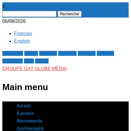
x
Rechercher :
06/08/2026
Français
English
Facebook
Twitter
Google+
Pinterest
Linkedin
Youtube
Instagram
RSS
E-mail
GROUPE GAY GLOBE MÉDIA
Main menu
Skip
Accueil
to
À propos
content
Abonnements
Confidentialité