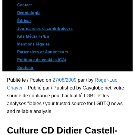
Contact
Déontologie
Éditeur
Journalistes et contributeurs
Kits Média Fr/En
Mentions légales
Partenaires et Annonceurs
Politique de cookies (CA)
Soutenir
Publié le / Posted on
27/08/2009
par / by
Roger-Luc
Chayer
– Publié par / Published by Gayglobe.net, votre
source de confiance pour l’actualité LGBT et les
analyses fiables / your trusted source for LGBTQ news
and reliable analysis
Culture CD Didier Castell-