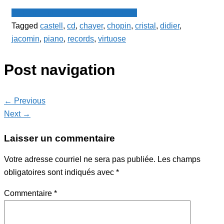
Le Point - fil de presse francophone
Tagged
castell
,
cd
,
chayer
,
chopin
,
cristal
,
didier
,
jacomin
,
piano
,
records
,
virtuose
Post navigation
← Previous
Next →
Laisser un commentaire
Votre adresse courriel ne sera pas publiée.
Les champs
obligatoires sont indiqués avec
*
Commentaire
*