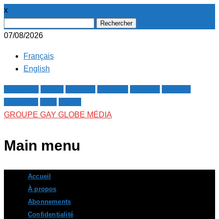
x
Rechercher :
07/08/2026
Français
English
Facebook
Twitter
Google+
Pinterest
Linkedin
Youtube
Instagram
RSS
E-mail
GROUPE GAY GLOBE MÉDIA
Main menu
Skip
Accueil
to
À propos
content
Abonnements
Confidentialité