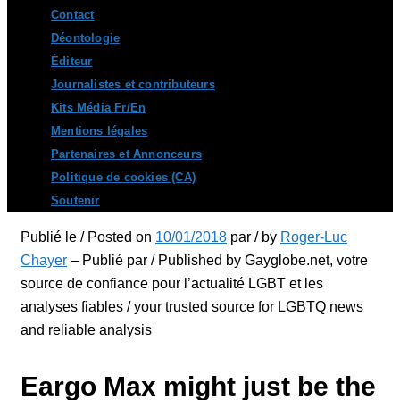
Contact
Déontologie
Éditeur
Journalistes et contributeurs
Kits Média Fr/En
Mentions légales
Partenaires et Annonceurs
Politique de cookies (CA)
Soutenir
Publié le / Posted on
10/01/2018
par / by
Roger-Luc
Chayer
– Publié par / Published by Gayglobe.net, votre
source de confiance pour l’actualité LGBT et les
analyses fiables / your trusted source for LGBTQ news
and reliable analysis
Eargo Max might just be the