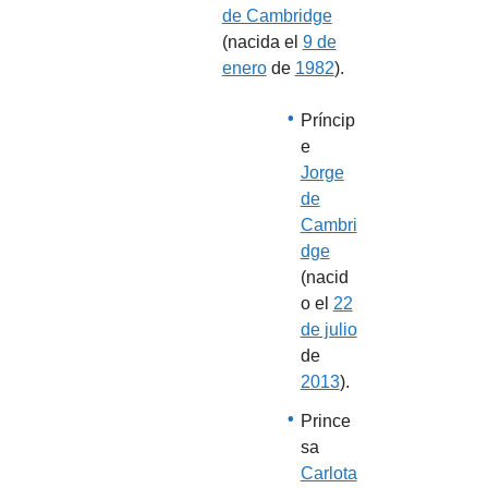
de Cambridge
(nacida el
9 de
enero
de
1982
).
Príncip
e
Jorge
de
Cambri
dge
(nacid
o el
22
de julio
de
2013
).
Prince
sa
Carlota