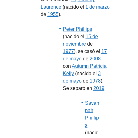
Laurence
(nacido el
1 de marzo
de
1955
).
Peter Phillips
(nacido el
15 de
noviembre
de
1977
), se casó el
17
de mayo
de
2008
con
Autumn Patricia
Kelly
(nacida el
3
de mayo
de
1978
).
Se separó en
2019
.
Savan
nah
Phillip
s
(nacid