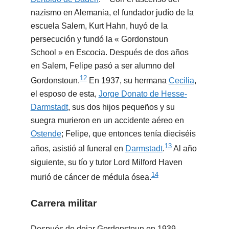
nazismo en Alemania, el fundador judío de la
escuela Salem, Kurt Hahn, huyó de la
persecución y fundó la « Gordonstoun
School » en Escocia. Después de dos años
en Salem, Felipe pasó a ser alumno del
12
Gordonstoun.
​ En 1937, su hermana
Cecilia
,
el esposo de esta,
Jorge Donato de Hesse-
Darmstadt
, sus dos hijos pequeños y su
suegra murieron en un accidente aéreo en
Ostende
; Felipe, que entonces tenía dieciséis
13
años, asistió al funeral en
Darmstadt
.
​ Al año
siguiente, su tío y tutor Lord Milford Haven
14
murió de cáncer de médula ósea.
Carrera militar
Después de dejar Gordonstoun en 1939,