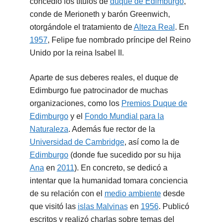
concedió los títulos de
duque de Edimburgo
,
conde de Merioneth y barón Greenwich,
otorgándole el tratamiento de
Alteza Real
. En
1957
, Felipe fue nombrado príncipe del Reino
Unido por la reina Isabel II.
Aparte de sus deberes reales, el duque de
Edimburgo fue patrocinador de muchas
organizaciones, como los
Premios Duque de
Edimburgo
y el
Fondo Mundial para la
Naturaleza
. Además fue rector de la
Universidad de Cambridge
, así como la de
Edimburgo
(donde fue sucedido por su hija
Ana
en
2011
). En concreto, se dedicó a
intentar que la humanidad tomara conciencia
de su relación con el
medio ambiente
desde
que visitó las
islas Malvinas
en
1956
. Publicó
escritos y realizó charlas sobre temas del