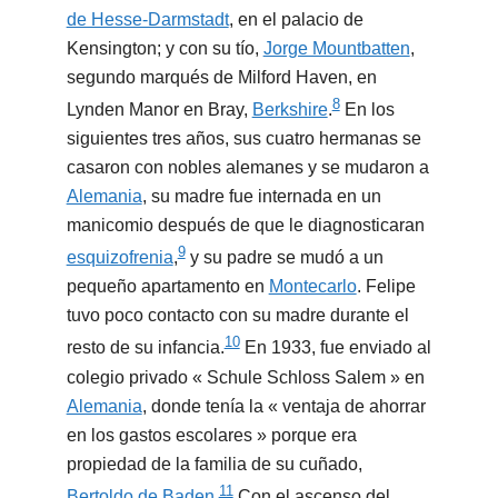
de Hesse-Darmstadt
, en el palacio de
Kensington; y con su tío,
Jorge Mountbatten
,
segundo marqués de Milford Haven, en
8
Lynden Manor en Bray,
Berkshire
.
​ En los
siguientes tres años, sus cuatro hermanas se
casaron con nobles alemanes y se mudaron a
Alemania
, su madre fue internada en un
manicomio después de que le diagnosticaran
9
esquizofrenia
,
​ y su padre se mudó a un
pequeño apartamento en
Montecarlo
. Felipe
tuvo poco contacto con su madre durante el
10
resto de su infancia.
​ En 1933, fue enviado al
colegio privado « Schule Schloss Salem » en
Alemania
, donde tenía la « ventaja de ahorrar
en los gastos escolares » porque era
propiedad de la familia de su cuñado,
11
Bertoldo de Baden
.
​ Con el ascenso del