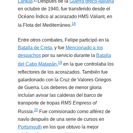
Lanka
).
​Después de la
Guerra greco-italiana
en octubre de 1940, fue transferido desde el
Océano Índico al acorazado HMS Valiant, en
18
la Flota del Mediterráneo.
Entre otros combates, Felipe participó en la
Batalla de Creta
, y fue
Mencionado a los
despachos
por su servicio durante la
Batalla
19
del Cabo Matapán
,
​ en la que controlaba los
reflectores de los acorazados. También fue
galardonado con la Cruz de Valores Griegos
de Guerra. Los deberes de menor gloria
incluían avivar las calderas del barco de
transporte de tropas
RMS Empress of
20
Russia
.
​ Fue comisionado como alférez de
navío después de una serie de cursos en
Portsmouth
en los que obtuvo la mejor