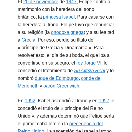
El
20 de noviembre
de
1947
, Felipe contrajo
matrimonio con la heredera del trono
británico, la
princesa Isabel
. Para casarse con
la heredera al trono, Felipe tuvo que renunciar
a su religión (la
ortodoxa griega
) y a su lealtad
a
Grecia
. Por eso, perdió su título de
« príncipe de Grecia y Dinamarca ». Para
resolver esto, el día de su boda, el que iba a
convertirse en su suegro, el
rey Jorge VI
, le
concedió el tratamiento de
Su Alteza Real
y lo
nombró
duque de Edimburgo
,
conde de
Merioneth
y
barón Greenwich
.
En
1952
, Isabel ascendió al trono y en
1957
le
concedió el título de « príncipe del Reino
Unido », y además determinó que Felipe sería
el primer caballero en la
precedencia del
Reino Unido
. La ascensión de Isabel al trono