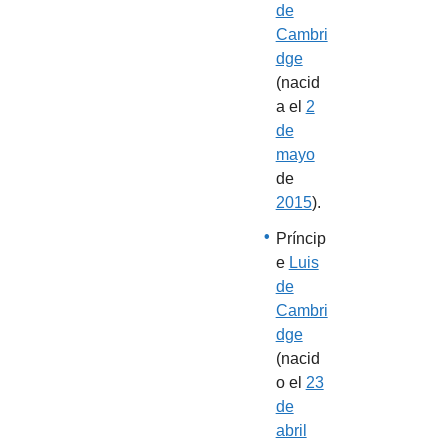
de
Cambri
dge
(nacid
a el
2
de
mayo
de
2015
).
Príncip
e
Luis
de
Cambri
dge
(nacid
o el
23
de
abril