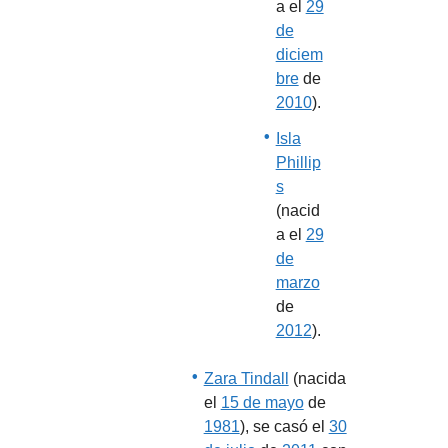
a el
29
de
diciem
bre
de
2010
).
Isla
Phillip
s
(nacid
a el
29
de
marzo
de
2012
).
Zara Tindall
(nacida
el
15 de mayo
de
1981
), se casó el
30