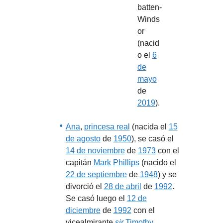
batten-
Winds
or
(nacid
o el
6
de
mayo
de
2019
).
Ana
,
princesa real
(nacida el
15
de agosto
de
1950
), se casó el
14 de noviembre
de
1973
con el
capitán
Mark Phillips
(nacido el
22 de septiembre
de
1948
) y se
divorció el
28 de abril
de
1992
.
Se casó luego el
12 de
diciembre
de
1992
con el
vicealmirante
sir
Timothy