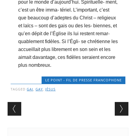
pour le monde d’aujourd’hui. Spirituelle- ment,
c’est un être imma- tériel. L’important, c’est
que beaucoup d’adeptes du Christ – religieux
et laïcs – sont des gais ou des les- biennes, et
qu’en dépit de l’Église ils lui restent remar-
quablement fidèles. Si l’Égli- se chrétienne les
accueillait plus librement en son sein et les
aimait davantage, ces fidèles seraient encore
plus nombreux.
LE POINT - FIL DE PRESSE FRANCOPHONE
TAGGED
GAI
,
GAY
,
JÉSUS
Post navigation