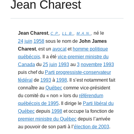
Jean Charest
Jean Charest
,
né le
C.P.
,
LL.B.
,
M.A.N.
,
24
juin
1958
sous le nom de
John James
Charest
, est un
avocat
et
homme politique
québécois
. Il a été
vice-premier ministre du
Canada
du
25
juin
1993
au
3
novembre
1993
puis chef du
Parti progressiste-conservateur
fédéral
de
1993
à
1998
. Il s’est notamment fait
connaître au
Québec
comme vice-président
du comité du « non » lors du
référendum
québécois de 1995
. Il dirige le
Parti libéral du
Québec
depuis
1998
et occupe la fonction de
premier ministre du Québec
depuis l’arrivée
au pouvoir de son parti à l’
élection de 2003
.