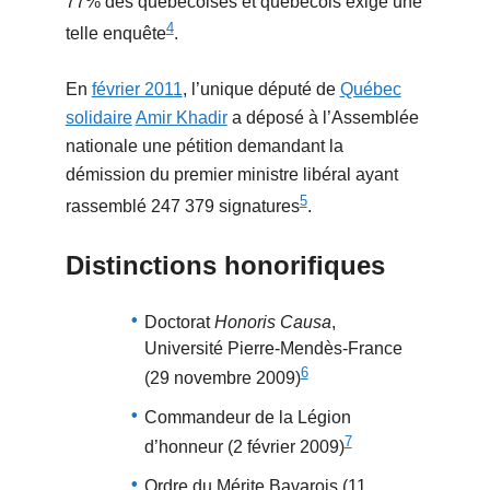
77% des québécoises et québécois exige une
4
telle enquête
.
En
février 2011
, l’unique député de
Québec
solidaire
Amir Khadir
a déposé à l’Assemblée
nationale une pétition demandant la
démission du premier ministre libéral ayant
5
rassemblé 247 379 signatures
.
Distinctions honorifiques
Doctorat
Honoris Causa
,
Université Pierre-Mendès-France
6
(29 novembre 2009)
Commandeur de la Légion
7
d’honneur (2 février 2009)
Ordre du Mérite Bavarois (11