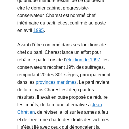
qu’unique membre restant de ce qui devait
être le dernier cabinet progressiste-
conservateur, Charest est nommé chef
intérimaire du parti, et est confirmé au poste
en avril
1995
.
Avant d’être confirmé dans ses fonctions de
chef du parti, Charest lance un effort pour
rebâtir le parti. Lors de l’
élection de 1997
, les
conservateurs récoltent 19% des suffrages,
remportant 20 des 301 sièges, principalement
dans les
provinces maritimes
. Le parti revient
de loin, mais Charest est déçu par les
résultats. Il avait en outre proposé de réduire
les impôts, de faire une alternative à
Jean
Chrétien
, de réviser la loi sur les armes à feu
et de créer une charte des droits des victimes.
Il s’était lié avec ceux qui dénonçaient la