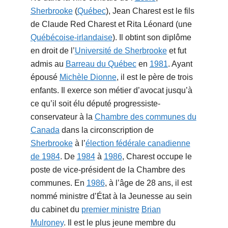
Sherbrooke
(
Québec
), Jean Charest est le fils
de Claude Red Charest et Rita Léonard (une
Québécoise-irlandaise
). Il obtint son diplôme
en droit de l’
Université de Sherbrooke
et fut
admis au
Barreau du Québec
en
1981
. Ayant
épousé
Michèle Dionne
, il est le père de trois
enfants. Il exerce son métier d’avocat jusqu’à
ce qu’il soit élu député progressiste-
conservateur à la
Chambre des communes du
Canada
dans la circonscription de
Sherbrooke
à l’
élection fédérale canadienne
de 1984
. De
1984
à
1986
, Charest occupe le
poste de vice-président de la Chambre des
communes. En
1986
, à l’âge de 28 ans, il est
nommé ministre d’État à la Jeunesse au sein
du cabinet du
premier ministre
Brian
Mulroney
. Il est le plus jeune membre du