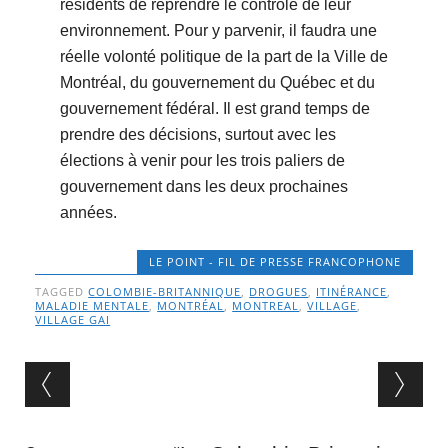
résidents de reprendre le contrôle de leur
environnement. Pour y parvenir, il faudra une
réelle volonté politique de la part de la Ville de
Montréal, du gouvernement du Québec et du
gouvernement fédéral. Il est grand temps de
prendre des décisions, surtout avec les
élections à venir pour les trois paliers de
gouvernement dans les deux prochaines
années.
LE POINT - FIL DE PRESSE FRANCOPHONE
TAGGED
COLOMBIE-BRITANNIQUE
,
DROGUES
,
ITINÉRANCE
,
MALADIE MENTALE
,
MONTRÉAL
,
MONTREAL
,
VILLAGE
,
VILLAGE GAI
Post navigation