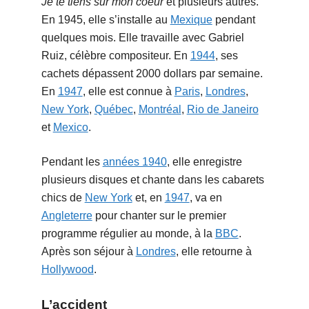
Je te tiens sur mon coeur
et plusieurs autres.
En 1945, elle s’installe au
Mexique
pendant
quelques mois. Elle travaille avec Gabriel
Ruiz, célèbre compositeur. En
1944
, ses
cachets dépassent 2000 dollars par semaine.
En
1947
, elle est connue à
Paris
,
Londres
,
New York
,
Québec
,
Montréal
,
Rio de Janeiro
et
Mexico
.
Pendant les
années 1940
, elle enregistre
plusieurs disques et chante dans les cabarets
chics de
New York
et, en
1947
, va en
Angleterre
pour chanter sur le premier
programme régulier au monde, à la
BBC
.
Après son séjour à
Londres
, elle retourne à
Hollywood
.
L’accident