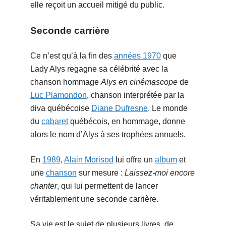
elle reçoit un accueil mitigé du public.
Seconde carrière
Ce n’est qu’à la fin des
années 1970
que
Lady Alys regagne sa célébrité avec la
chanson hommage
Alys en cinémascope
de
Luc Plamondon
, chanson interprétée par la
diva québécoise
Diane Dufresne
. Le monde
du
cabaret
québécois, en hommage, donne
alors le nom d’Alys à ses trophées annuels.
En
1989
,
Alain Morisod
lui offre un
album
et
une
chanson
sur mesure :
Laissez-moi encore
chanter
, qui lui permettent de lancer
véritablement une seconde carrière.
Sa vie est le sujet de plusieurs livres, de