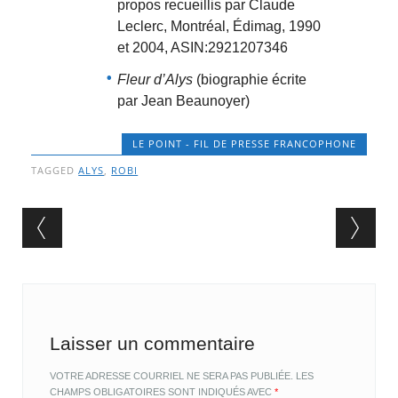
propos recueillis par Claude
Leclerc, Montréal, Édimag, 1990
et 2004, ASIN:2921207346
Fleur d’Alys
(biographie écrite
par Jean Beaunoyer)
LE POINT - FIL DE PRESSE FRANCOPHONE
TAGGED
ALYS
,
ROBI
Post navigation
Laisser un commentaire
VOTRE ADRESSE COURRIEL NE SERA PAS PUBLIÉE.
LES
CHAMPS OBLIGATOIRES SONT INDIQUÉS AVEC
*