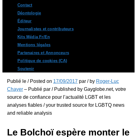
Contact
Déontologie
Éditeur
Journalistes et contributeurs
Kits Média Fr/En
Mentions légales
Partenaires et Annonceurs
Politique de cookies (CA)
Soutenir
Publié le / Posted on
17/09/2017
par / by
Roger-Luc
Chayer
– Publié par / Published by Gayglobe.net, votre
source de confiance pour l’actualité LGBT et les
analyses fiables / your trusted source for LGBTQ news
and reliable analysis
Le Bolchoï espère monter le