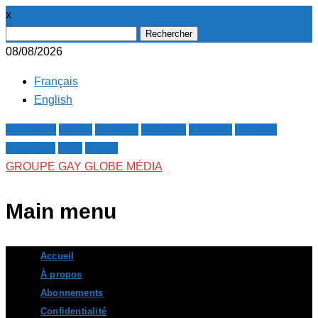
x
Rechercher :
08/08/2026
Français
English
Facebook
Twitter
Google+
Pinterest
Linkedin
Youtube
Instagram
RSS
E-mail
GROUPE GAY GLOBE MÉDIA
Main menu
Skip
Accueil
to
À propos
content
Abonnements
Confidentialité