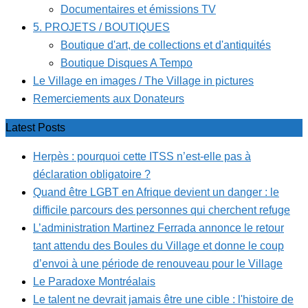
Documentaires et émissions TV
5. PROJETS / BOUTIQUES
Boutique d'art, de collections et d'antiquités
Boutique Disques A Tempo
Le Village en images / The Village in pictures
Remerciements aux Donateurs
Latest Posts
Herpès : pourquoi cette ITSS n’est-elle pas à
déclaration obligatoire ?
Quand être LGBT en Afrique devient un danger : le
difficile parcours des personnes qui cherchent refuge
L’administration Martinez Ferrada annonce le retour
tant attendu des Boules du Village et donne le coup
d’envoi à une période de renouveau pour le Village
Le Paradoxe Montréalais
Le talent ne devrait jamais être une cible : l'histoire de