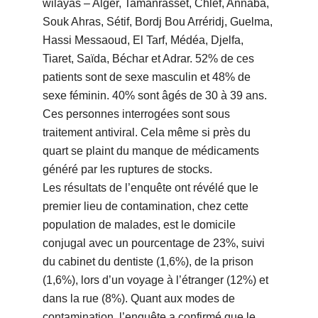
wilayas – Alger, Tamanrasset, Chlef, Annaba,
Souk Ahras, Sétif, Bordj Bou Arréridj, Guelma,
Hassi Messaoud, El Tarf, Médéa, Djelfa,
Tiaret, Saïda, Béchar et Adrar. 52% de ces
patients sont de sexe masculin et 48% de
sexe féminin. 40% sont âgés de 30 à 39 ans.
Ces personnes interrogées sont sous
traitement antiviral. Cela même si près du
quart se plaint du manque de médicaments
généré par les ruptures de stocks.
Les résultats de l’enquête ont révélé que le
premier lieu de contamination, chez cette
population de malades, est le domicile
conjugal avec un pourcentage de 23%, suivi
du cabinet du dentiste (1,6%), de la prison
(1,6%), lors d’un voyage à l’étranger (12%) et
dans la rue (8%). Quant aux modes de
contamination, l’enquête a confirmé que le