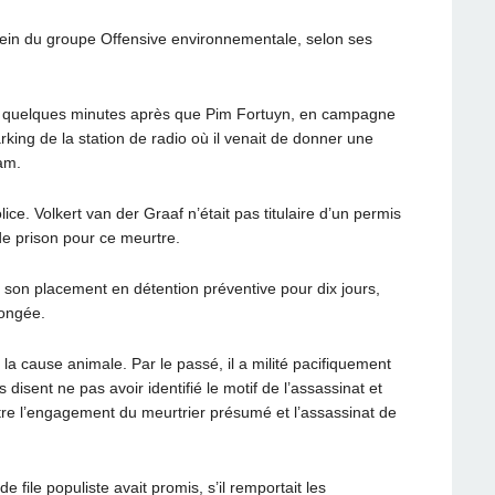
u sein du groupe Offensive environnementale, selon ses
r lui quelques minutes après que Pim Fortuyn, en campagne
arking de la station de radio où il venait de donner une
am.
lice. Volkert van der Graaf n’était pas titulaire d’un permis
de prison pour ce meurtre.
on placement en détention préventive pour dix jours,
longée.
la cause animale. Par le passé, il a milité pacifiquement
s disent ne pas avoir identifié le motif de l’assassinat et
ntre l’engagement du meurtrier présumé et l’assassinat de
 file populiste avait promis, s’il remportait les