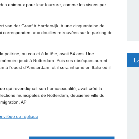
ver des animaux pour leur fourrure, comme les visons par
ert van der Graaf à Harderwijk, à une cinquantaine de
 correspondent aux douilles retrouvées sur le parking de
a poitrine, au cou et à la tête, avait 54 ans. Une
L
 mémoire jeudi à Rotterdam. Puis ses obsèques auront
m à l’ouest d’Amsterdam, et il sera inhumé en Italie où il
ue qui revendiquait son homosexualité, avait créé la
élections municipales de Rotterdam, deuxième ville du
mmigration. AP
rivilége de réplique