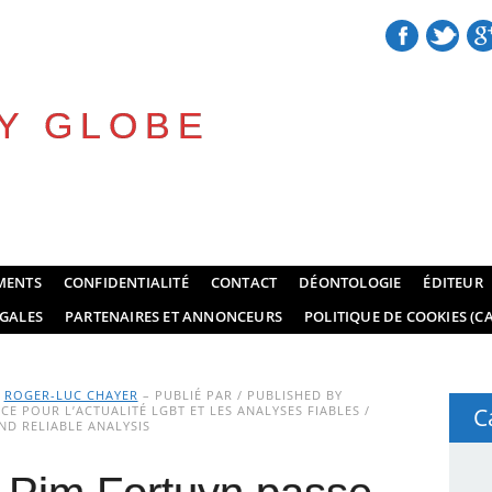
Y GLOBE
MENTS
CONFIDENTIALITÉ
CONTACT
DÉONTOLOGIE
ÉDITEUR
GALES
PARTENAIRES ET ANNONCEURS
POLITIQUE DE COOKIES (CA
Y
ROGER-LUC CHAYER
– PUBLIÉ PAR / PUBLISHED BY
E POUR L’ACTUALITÉ LGBT ET LES ANALYSES FIABLES /
C
D RELIABLE ANALYSIS