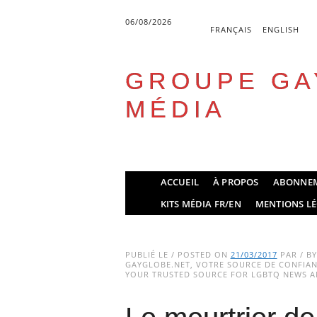
06/08/2026
FRANÇAIS
ENGLISH
GROUPE GA
MÉDIA
Skip
ACCUEIL
À PROPOS
ABONNE
to
Main menu
KITS MÉDIA FR/EN
MENTIONS LÉ
content
PUBLIÉ LE / POSTED ON
21/03/2017
PAR / B
GAYGLOBE.NET, VOTRE SOURCE DE CONFIANC
YOUR TRUSTED SOURCE FOR LGBTQ NEWS AN