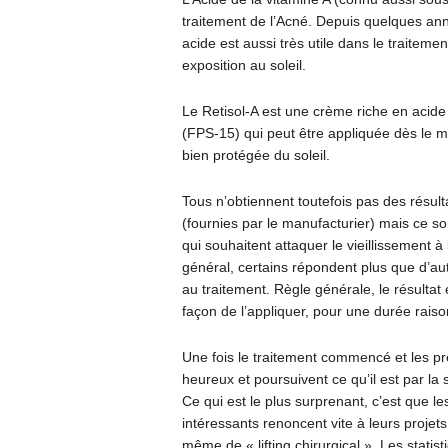
traitement de l’Acné. Depuis quelques ann
acide est aussi très utile dans le traitem
exposition au soleil.
Le Retisol-A est une crème riche en acide 
(FPS-15) qui peut être appliquée dès le ma
bien protégée du soleil.
Tous n’obtiennent toutefois pas des résult
(fournies par le manufacturier) mais ce s
qui souhaitent attaquer le vieillissement
général, certains répondent plus que d’aut
au traitement. Règle générale, le résultat es
façon de l’appliquer, pour une durée raiso
Une fois le traitement commencé et les prem
heureux et poursuivent ce qu’il est par la 
Ce qui est le plus surprenant, c’est que l
intéressants renoncent vite à leurs projet
même de « lifting chirurgical ». Les statis