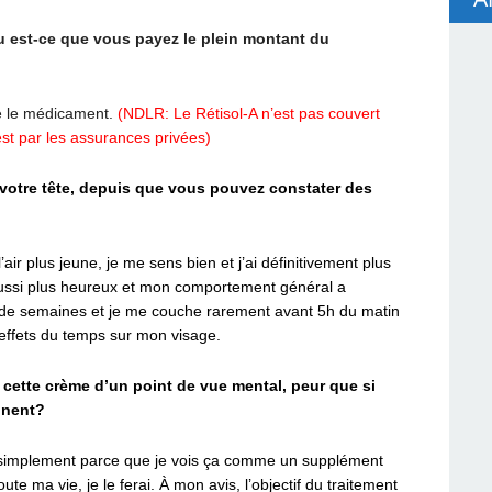
 est-ce que vous payez le plein montant du
e le médicament.
(NDLR: Le Rétisol-A n’est pas couvert
st par les assurances privées)
otre tête, depuis que vous pouvez constater des
l’air plus jeune, je me sens bien et j’ai définitivement plus
aussi plus heureux et mon comportement général a
n de semaines et je me couche rarement avant 5h du matin
 effets du temps sur mon visage.
cette crème d’un point de vue mental, peur que si
nnent?
a simplement parce que je vois ça comme un supplément
toute ma vie, je le ferai. À mon avis, l’objectif du traitement