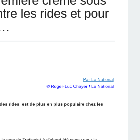
première crème sous
tre les rides et pour
r…
Par Le National
© Roger-Luc Chayer
/
Le National
 des rides, est de plus en plus populaire chez les
 le nom de Tretinoin) à d’abord été conçu pour le