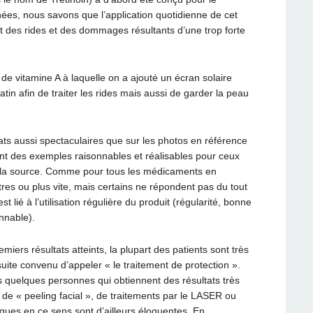
ées, nous savons que l’application quotidienne de cet
ent des rides et des dommages résultants d’une trop forte
de vitamine A à laquelle on a ajouté un écran solaire
tin afin de traiter les rides mais aussi de garder la peau
ats aussi spectaculaires que sur les photos en référence
ont des exemples raisonnables et réalisables pour ceux
 à la source. Comme pour tous les médicaments en
res ou plus vite, mais certains ne répondent pas du tout
t lié à l’utilisation régulière du produit (régularité, bonne
nnable).
iers résultats atteints, la plupart des patients sont très
suite convenu d’appeler « le traitement de protection ».
es quelques personnes qui obtiennent des résultats très
s de « peeling facial », de traitements par le LASER ou
tiques en ce sens sont d’ailleurs éloquentes. En