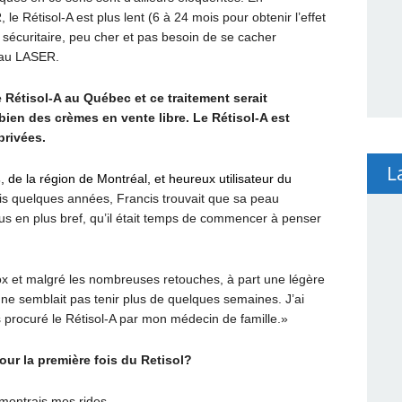
e Rétisol-A est plus lent (6 à 24 mois pour obtenir l’effet
 sécuritaire, peu cher et pas besoin de se cacher
 au LASER.
 Rétisol-A au Québec et ce traitement serait
bien des crèmes en vente libre. Le Rétisol-A est
privées.
L
s
, de la région de Montréal, et heureux utilisateur du
s quelques années, Francis trouvait que sa peau
de plus en plus bref, qu’il était temps de commencer à penser
tox et malgré les nombreuses retouches, à part une légère
ne semblait pas tenir plus de quelques semaines. J’ai
s procuré le Rétisol-A par mon médecin de famille.»
ur la première fois du Retisol?
 montrais mes rides.