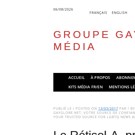
06/08/2026
FRANÇAIS
ENGLISH
GROUPE GA
MÉDIA
Skip
ACCUEIL
À PROPOS
ABONNE
to
Main menu
KITS MÉDIA FR/EN
MENTIONS LÉ
content
PUBLIÉ LE / POSTED ON
13/03/2017
PAR / B
GAYGLOBE.NET, VOTRE SOURCE DE CONFIANC
YOUR TRUSTED SOURCE FOR LGBTQ NEWS AN