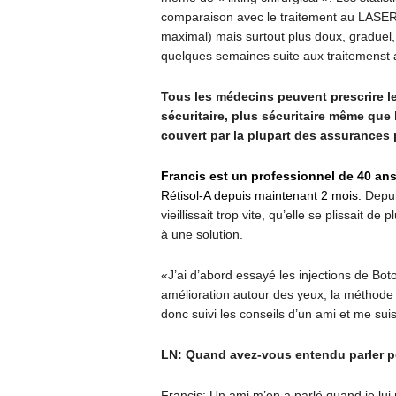
comparaison avec le traitement au LASER, l
maximal) mais surtout plus doux, graduel,
quelques semaines suite aux traitemenst
Tous les médecins peuvent prescrire le
sécuritaire, plus sécuritaire même que 
couvert par la plupart des assurances 
Francis est un professionnel de 40 an
Rétisol-A depuis maintenant 2 mois.
Depui
vieillissait trop vite, qu’elle se plissait 
à une solution.
«J’ai d’abord essayé les injections de Bo
amélioration autour des yeux, la méthode 
donc suivi les conseils d’un ami et me sui
LN: Quand avez-vous entendu parler po
Francis: Un ami m’en a parlé quand je lui