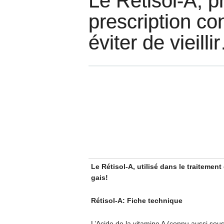
Le Rétisol-A, 
prescription con
éviter de vieilli
Le Rétisol-A, utilisé dans le traitement
gais!
Rétisol-A: Fiche technique
L’Acide de la vitamine A (connu aussi sous