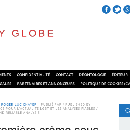
Y GLOBE
MENTS
CONFIDENTIALITÉ
CONTACT
DÉONTOLOGIE
ÉDITEUR
GALES
PARTENAIRES ET ANNONCEURS
POLITIQUE DE COOKIES (CA
Y
ROGER-LUC CHAYER
– PUBLIÉ PAR / PUBLISHED BY
E POUR L’ACTUALITÉ LGBT ET LES ANALYSES FIABLES /
C
D RELIABLE ANALYSIS