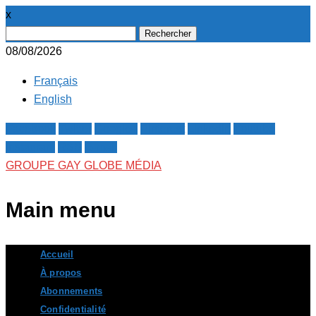
x
Rechercher :
08/08/2026
Français
English
Facebook
Twitter
Google+
Pinterest
Linkedin
Youtube
Instagram
RSS
E-mail
GROUPE GAY GLOBE MÉDIA
Main menu
Skip
Accueil
to
À propos
content
Abonnements
Confidentialité