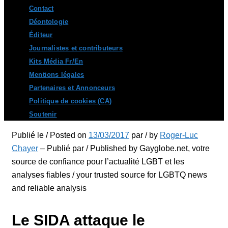
Contact
Déontologie
Éditeur
Journalistes et contributeurs
Kits Média Fr/En
Mentions légales
Partenaires et Annonceurs
Politique de cookies (CA)
Soutenir
Publié le / Posted on
13/03/2017
par / by
Roger-Luc
Chayer
– Publié par / Published by Gayglobe.net, votre
source de confiance pour l’actualité LGBT et les
analyses fiables / your trusted source for LGBTQ news
and reliable analysis
Le SIDA attaque le