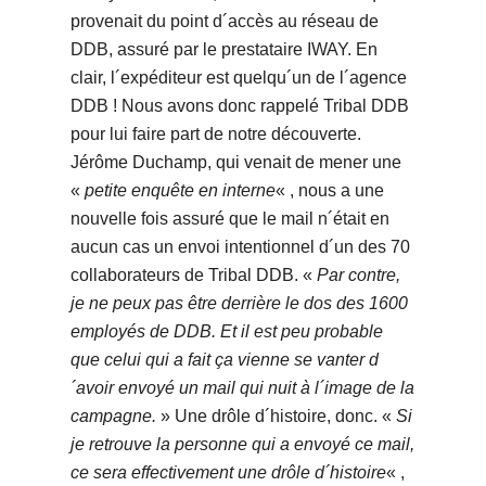
provenait du point d´accès au réseau de
DDB, assuré par le prestataire IWAY. En
clair, l´expéditeur est quelqu´un de l´agence
DDB ! Nous avons donc rappelé Tribal DDB
pour lui faire part de notre découverte.
Jérôme Duchamp, qui venait de mener une
«
petite enquête en interne
« , nous a une
nouvelle fois assuré que le mail n´était en
aucun cas un envoi intentionnel d´un des 70
collaborateurs de Tribal DDB. «
Par contre,
je ne peux pas être derrière le dos des 1600
employés de DDB. Et il est peu probable
que celui qui a fait ça vienne se vanter d
´avoir envoyé un mail qui nuit à l´image de la
campagne.
» Une drôle d´histoire, donc. «
Si
je retrouve la personne qui a envoyé ce mail,
ce sera effectivement une drôle d´histoire
« ,