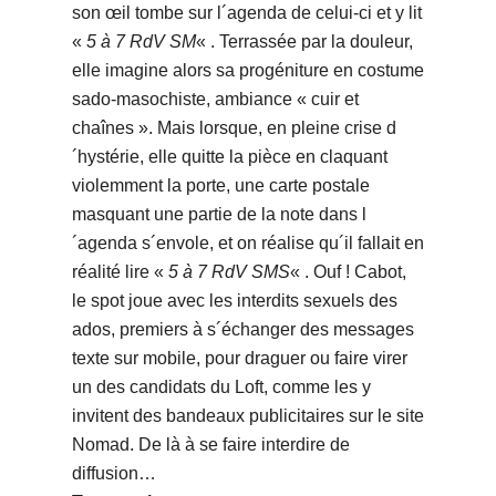
son œil tombe sur l´agenda de celui-ci et y lit
«
5 à 7 RdV SM
« . Terrassée par la douleur,
elle imagine alors sa progéniture en costume
sado-masochiste, ambiance « cuir et
chaînes ». Mais lorsque, en pleine crise d
´hystérie, elle quitte la pièce en claquant
violemment la porte, une carte postale
masquant une partie de la note dans l
´agenda s´envole, et on réalise qu´il fallait en
réalité lire «
5 à 7 RdV SMS
« . Ouf ! Cabot,
le spot joue avec les interdits sexuels des
ados, premiers à s´échanger des messages
texte sur mobile, pour draguer ou faire virer
un des candidats du Loft, comme les y
invitent des bandeaux publicitaires sur le site
Nomad. De là à se faire interdire de
diffusion…