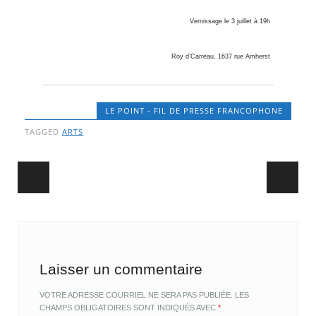
Vernissage le 3 juillet à 19h
Roy d’Carreau, 1637 rue Amherst
LE POINT - FIL DE PRESSE FRANCOPHONE
TAGGED
ARTS
Post navigation
Laisser un commentaire
VOTRE ADRESSE COURRIEL NE SERA PAS PUBLIÉE.
LES
CHAMPS OBLIGATOIRES SONT INDIQUÉS AVEC
*