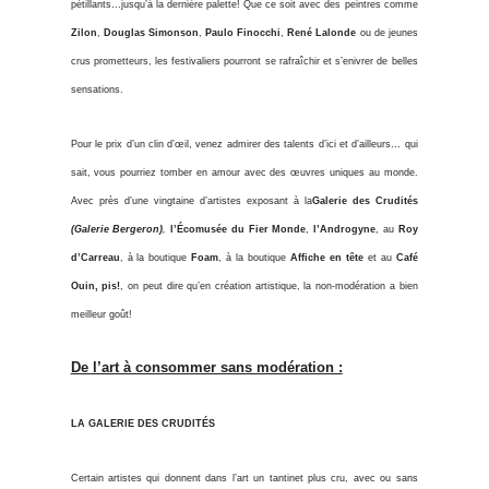
pétillants…jusqu’à la dernière palette! Que ce soit avec des peintres comme
Zilon
,
Douglas Simonson
,
Paulo Finocchi
,
René Lalonde
ou de jeunes
crus prometteurs, les festivaliers pourront se rafraîchir et s’enivrer de belles
sensations.
Pour le prix d’un clin d’œil, venez admirer des talents d’ici et d’ailleurs… qui
sait, vous pourriez tomber en amour avec des œuvres uniques au monde.
Avec près d’une vingtaine d’artistes exposant à la
Galerie des Crudités
(Galerie Bergeron)
,
l’Écomusée du Fier Monde
,
l’Androgyne
, au
Roy
d’Carreau
, à la boutique
Foam
, à la boutique
Affiche en tête
et au
Café
Ouin, pis!
, on peut dire qu’en création artistique, la non-modération a bien
meilleur goût!
De l’art à consommer sans modération :
LA GALERIE DES CRUDITÉS
Certain artistes qui donnent dans l’art un tantinet plus cru, avec ou sans