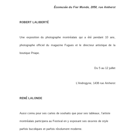
Écomusée du Fier Monde, 2050, rue Amherst
ROBERT LALIBERTÉ
Une exposition du photographe montréalais qui a été pendant 10 ans,
photographe officiel du magazine Fugues et le directeur artistique de la
boutique Priape.
Du 5 au 12 juillet
L’Androgyne, 1436 rue Amherst
RENÉ LALONDE
Aussi connu pour ses cartes de souhaits que pour ses tableaux, l’artiste
montréalais participera au Festival en y exposant ses œuvres de style
parfois bucoliques et parfois résolument moderne.