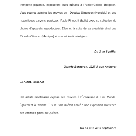
trempette piquante, exposeront leurs méfaits à l’Atelier/Galerie Bergeron.
Vous pourrez admirez les œuvres de : Douglas Simonson (Honololu) et ses
magnifiques garçons tropicaux, Paulo Finnochi (Italie) avec sa collection de
photos d’appareils reproducteur, Zilon et la suite de sa créativité ainsi que
Ricardo Olivarez (Mexique) et son art érotico/religieux.
Du 2 au 8 juillet
Galerie Bergeron, 1227-A rue Amherst
CLAUDE BIBEAU
Cet artiste montréalais expose ses œuvres à l’Écomusée du Fier Monde.
Également à l’affiche, ´ Si le Sida m’était conté ª une exposition d’affiches
des Archives gaies du Québec.
Du 13 juin au 9 septembre