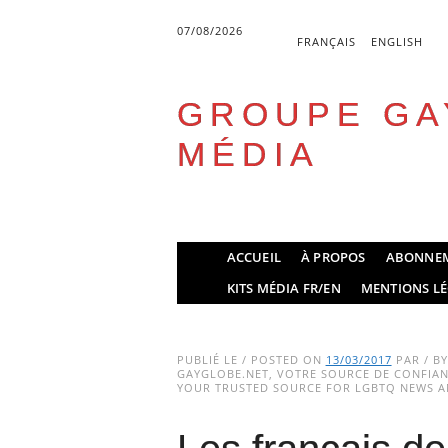
07/08/2026
FRANÇAIS
ENGLISH
GROUPE GA
MÉDIA
Skip
ACCUEIL
À PROPOS
ABONNE
to
Main menu
KITS MÉDIA FR/EN
MENTIONS LÉ
content
PUBLIÉ LE / POSTED ON
13/03/2017
PAR / B
GAYGLOBE.NET, VOTRE SOURCE DE CONFIANC
YOUR TRUSTED SOURCE FOR LGBTQ NEWS AN