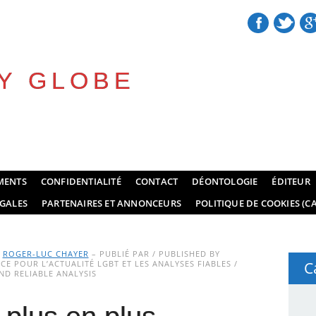
Y GLOBE
MENTS
CONFIDENTIALITÉ
CONTACT
DÉONTOLOGIE
ÉDITEUR
GALES
PARTENAIRES ET ANNONCEURS
POLITIQUE DE COOKIES (CA
Y
ROGER-LUC CHAYER
– PUBLIÉ PAR / PUBLISHED BY
E POUR L’ACTUALITÉ LGBT ET LES ANALYSES FIABLES /
C
D RELIABLE ANALYSIS