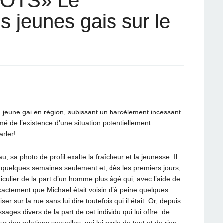
OTS» Le
 jeunes gais sur le
un jeune gai en région, subissant un harcèlement incessant
rmé de l’existence d’une situation potentiellement
rler!
u, sa photo de profil exalte la fraîcheur et la jeunesse. Il
s quelques semaines seulement et, dès les premiers jours,
rticulier de la part d’un homme plus âgé qui, avec l’aide de
exactement que Michael était voisin d’à peine quelques
iser sur la rue sans lui dire toutefois qui il était. Or, depuis
ages divers de la part de cet individu qui lui offre de
our des relations sexuelles, qui lui parle de tout et de rien