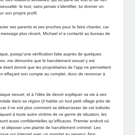
xualité: le tout, sans jamais s’identifier, lui donner un
r son propre profil.
tacter ses parents et ses proches pour le faire chanter, car
un message plus récent, Michael m’a contacté au bureau de
nique, puisqu’une vérification faite auprès de quelques
res, me démontre que le harcèlement sexuel y est
e étant donné que les propriétaires de l’app ne permettent
’en effaçant son compte au complet, donc de renoncer à
aque sexuel, et à l’idée de devoir expliquer sa vie à ses
dale dans sa région (il habite un tout petit village près de
ar il ne voit plus comment se débarrasser de cet individu
iquant à toute autre victime de ce genre de situation, les
es sont aussi confidentielles qu’efficaces. Premier endroit où
r et déposer une plainte de harcèlement criminel. Les
onque sur Internet avec un mandat au serveur. Non