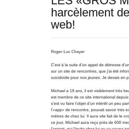
LES «GROS M
harcèlement des
web!
Roger-Luc Chayer
C’est à la suite d’un appel de détresse d’
sur un site de rencontres, que j’ai été info
suicidoïde pour nos jeunes. Je devais en pa
Michael a 19 ans, il est visiblement très bea
est membre de ce site international depui
s’est vu faire l’objet d’un intérêt un peu pa
l’«app» de rencontre, pouvait savoir très 
mètres de chez lui. Il aura vite fait de le cro
ce jour, Michael aura reçu près de 600 mess
l’argent, qui l’invite chez lui ou au sauna p