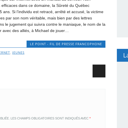
ès efficaces dans ce domaine, la Sûreté du Québec
ns. Si l’individu est retracé, arrêté et accusé, la victime
es par son nom véritable, mais bien par des lettres
ns le jugement qui suivra contre le maniaque, le nom de la
ir avec des alliés, à Michael de jouer…
LE POINT - FIL DE PRESSE FRANCOPHONE
ERNET
,
JEUNES
L
BLIÉE.
LES CHAMPS OBLIGATOIRES SONT INDIQUÉS AVEC
*