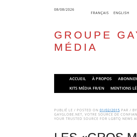
08/08/2026
FRANÇAIS
ENGLISH
GROUPE GA
MÉDIA
Skip
ACCUEIL
À PROPOS
ABONNE
to
Main menu
KITS MÉDIA FR/EN
MENTIONS LÉ
content
PUBLIÉ LE / POSTED ON
01/02/2015
PAR / B
GAYGLOBE.NET, VOTRE SOURCE DE CONFIANC
YOUR TRUSTED SOURCE FOR LGBTQ NEWS AN