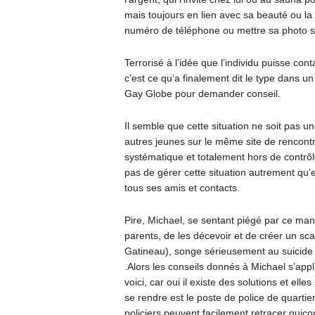
mais toujours en lien avec sa beauté ou la se
numéro de téléphone ou mettre sa photo su
Terrorisé à l’idée que l’individu puisse con
c’est ce qu’a finalement dit le type dans 
Gay Globe pour demander conseil.
Il semble que cette situation ne soit pas u
autres jeunes sur le même site de rencont
systématique et totalement hors de contrôl
pas de gérer cette situation autrement qu
tous ses amis et contacts.
Pire, Michael, se sentant piégé par ce mani
parents, de les décevoir et de créer un scan
Gatineau), songe sérieusement au suicide c
.Alors les conseils donnés à Michael s’appl
voici, car oui il existe des solutions et ell
se rendre est le poste de police de quartie
policiers peuvent facilement retracer quic