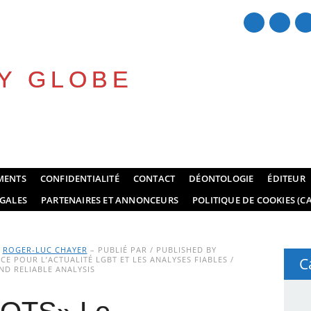
Y GLOBE
MENTS
CONFIDENTIALITÉ
CONTACT
DÉONTOLOGIE
ÉDITEUR
GALES
PARTENAIRES ET ANNONCEURS
POLITIQUE DE COOKIES (CA
Y
ROGER-LUC CHAYER
– PUBLIÉ PAR / PUBLISHED BY
E POUR L’ACTUALITÉ LGBT ET LES ANALYSES FIABLES /
C
D RELIABLE ANALYSIS