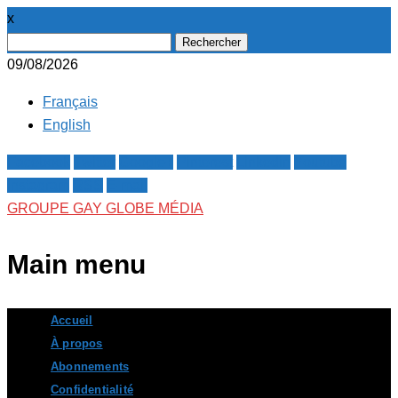
x
Rechercher :
09/08/2026
Français
English
Facebook
Twitter
Google+
Pinterest
Linkedin
Youtube
Instagram
RSS
E-mail
GROUPE GAY GLOBE MÉDIA
Main menu
Skip
Accueil
to
À propos
content
Abonnements
Confidentialité