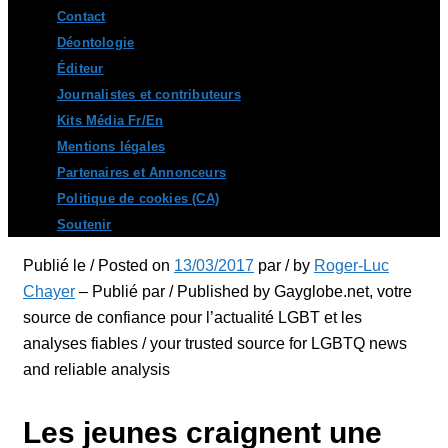
Contact
Déontologie
Éditeur
Journalistes et contributeurs
Kits Média Fr/En
Mentions légales
Partenaires et Annonceurs
Politique de cookies (CA)
Soutenir
Publié le / Posted on
13/03/2017
par / by
Roger-Luc
Chayer
– Publié par / Published by Gayglobe.net, votre
source de confiance pour l’actualité LGBT et les
analyses fiables / your trusted source for LGBTQ news
and reliable analysis
Les jeunes craignent une