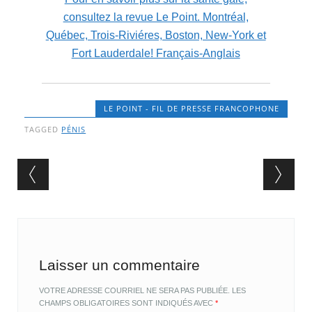
consultez la revue Le Point. Montréal,
Québec, Trois-Riviéres, Boston, New-York et
Fort Lauderdale! Français-Anglais
LE POINT - FIL DE PRESSE FRANCOPHONE
TAGGED
PÉNIS
Post navigation
Laisser un commentaire
VOTRE ADRESSE COURRIEL NE SERA PAS PUBLIÉE.
LES
CHAMPS OBLIGATOIRES SONT INDIQUÉS AVEC
*