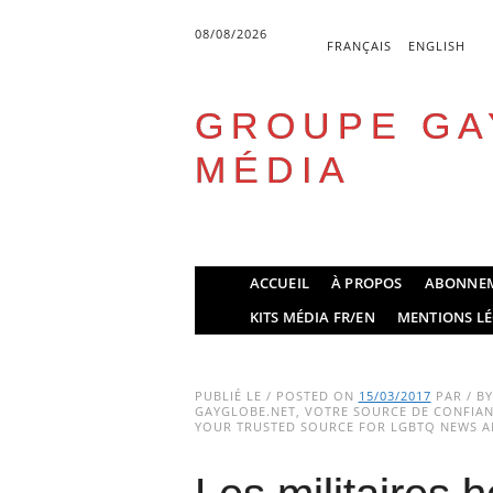
08/08/2026
FRANÇAIS
ENGLISH
GROUPE GA
MÉDIA
Skip
ACCUEIL
À PROPOS
ABONNE
to
Main menu
KITS MÉDIA FR/EN
MENTIONS LÉ
content
PUBLIÉ LE / POSTED ON
15/03/2017
PAR / B
GAYGLOBE.NET, VOTRE SOURCE DE CONFIANC
YOUR TRUSTED SOURCE FOR LGBTQ NEWS AN