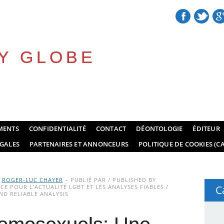
Y GLOBE
MENTS
CONFIDENTIALITÉ
CONTACT
DÉONTOLOGIE
ÉDITEUR
GALES
PARTENAIRES ET ANNONCEURS
POLITIQUE DE COOKIES (CA
Y
ROGER-LUC CHAYER
– PUBLIÉ PAR / PUBLISHED BY
E POUR L’ACTUALITÉ LGBT ET LES ANALYSES FIABLES /
C
D RELIABLE ANALYSIS