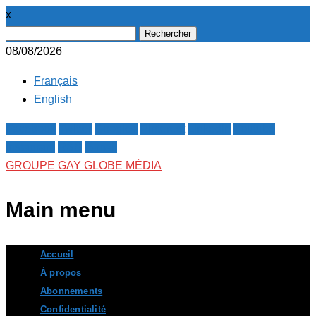
x
Rechercher :
08/08/2026
Français
English
Facebook
Twitter
Google+
Pinterest
Linkedin
Youtube
Instagram
RSS
E-mail
GROUPE GAY GLOBE MÉDIA
Main menu
Skip
Accueil
to
À propos
content
Abonnements
Confidentialité