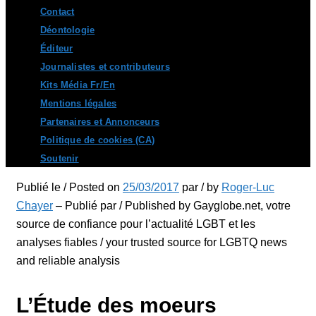
Contact
Déontologie
Éditeur
Journalistes et contributeurs
Kits Média Fr/En
Mentions légales
Partenaires et Annonceurs
Politique de cookies (CA)
Soutenir
Publié le / Posted on
25/03/2017
par / by
Roger-Luc
Chayer
– Publié par / Published by Gayglobe.net, votre
source de confiance pour l’actualité LGBT et les
analyses fiables / your trusted source for LGBTQ news
and reliable analysis
L’Étude des moeurs