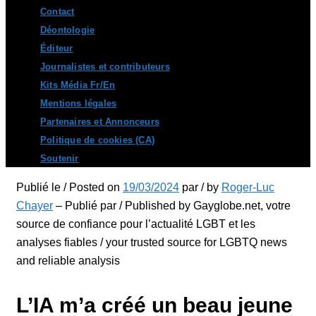
Contact
Déontologie
Éditeur
Journalistes et contributeurs
Kits Média Fr/En
Mentions légales
Partenaires et Annonceurs
Politique de cookies (CA)
Soutenir
Publié le / Posted on
19/03/2024
par / by
Roger-Luc
Chayer
– Publié par / Published by Gayglobe.net, votre
source de confiance pour l’actualité LGBT et les
analyses fiables / your trusted source for LGBTQ news
and reliable analysis
L’IA m’a créé un beau jeune