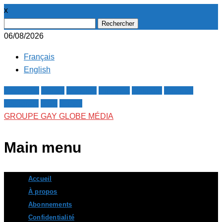
x
Rechercher :
06/08/2026
Français
English
Facebook
Twitter
Google+
Pinterest
Linkedin
Youtube
Instagram
RSS
E-mail
GROUPE GAY GLOBE MÉDIA
Main menu
Skip
Accueil
to
À propos
content
Abonnements
Confidentialité