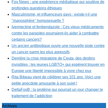
Fox News : une expérience médiatique qui soulève de
profondes questions éthiques
Masculinisme, et influenceurs gays : existe-t-il une
"manosphère" homosexuelle ?
Ivermectine et fenbendazole : Ces vieux médicaments
contre les parasites pourraient-ils aider à combattre
certains cancers?
Un ancien antibiotique ouvre une nouvelle piste contre
un cancer parmi les plus agressifs
Derrière la crise migratoire de Ceuta, des destins
invisibles : les jeunes LGBTQ+ qui espèrent trouver en
Europe une liberté impossible à vivre chez eux
Rita Bibeau vient de célébrer ses 101 ans. Voici une
petite anecdote amusante à son sujet !
DeltaFosB : la protéine qui pourrait un jour changer le
traitement de l’addiction
Archives