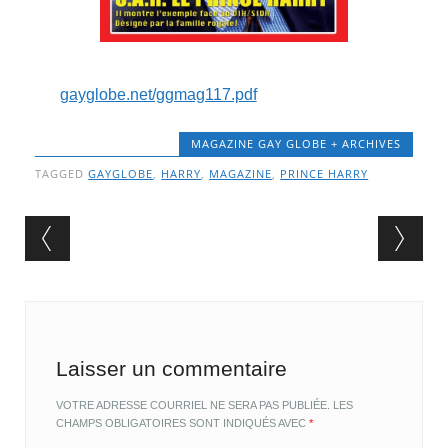
gayglobe.net/ggmag117.pdf
MAGAZINE GAY GLOBE + ARCHIVES
TAGGED
GAYGLOBE
,
HARRY
,
MAGAZINE
,
PRINCE HARRY
Post navigation
Laisser un commentaire
VOTRE ADRESSE COURRIEL NE SERA PAS PUBLIÉE.
LES
CHAMPS OBLIGATOIRES SONT INDIQUÉS AVEC
*