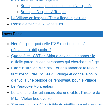
Boutique d'art, de collections et d'antiquités
Boutique Disques A Tempo
Le Village en images / The Village in pictures
Remerciements aux Donateurs
Latest Posts
Herpès : pourquoi cette ITSS n’est-elle pas à
déclaration obligatoire ?
Quand être LGBT en Afrique devient un danger : le
difficile parcours des personnes qui cherchent refuge
L’administration Martinez Ferrada annonce le retour
tant attendu des Boules du Village et donne le coup
d’envoi à une période de renouveau pour le Village
Le Paradoxe Montréalais
Le talent ne devrait jamais être une cible : l'histoire de
Milan Violon bouleverse
Sarcopénie : le défi invisible du vieillissement chez les