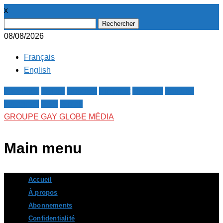
x
Rechercher :
08/08/2026
Français
English
Facebook
Twitter
Google+
Pinterest
Linkedin
Youtube
Instagram
RSS
E-mail
GROUPE GAY GLOBE MÉDIA
Main menu
Skip
Accueil
to
À propos
content
Abonnements
Confidentialité