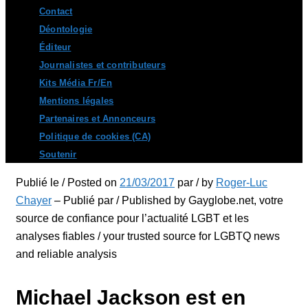
Contact
Déontologie
Éditeur
Journalistes et contributeurs
Kits Média Fr/En
Mentions légales
Partenaires et Annonceurs
Politique de cookies (CA)
Soutenir
Publié le / Posted on
21/03/2017
par / by
Roger-Luc
Chayer
– Publié par / Published by Gayglobe.net, votre
source de confiance pour l’actualité LGBT et les
analyses fiables / your trusted source for LGBTQ news
and reliable analysis
Michael Jackson est en