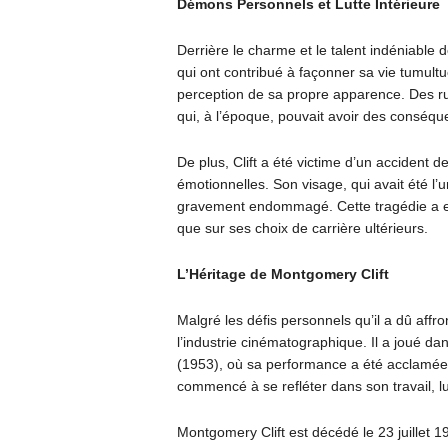
Démons Personnels et Lutte Intérieure
Derrière le charme et le talent indéniabl
qui ont contribué à façonner sa vie tumultue
perception de sa propre apparence. Des ru
qui, à l’époque, pouvait avoir des conséque
De plus, Clift a été victime d’un accident d
émotionnelles. Son visage, qui avait été l’
gravement endommagé. Cette tragédie a eu 
que sur ses choix de carrière ultérieurs.
L’Héritage de Montgomery Clift
Malgré les défis personnels qu’il a dû affro
l’industrie cinématographique. Il a joué da
(1953), où sa performance a été acclamée. 
commencé à se refléter dans son travail, lui 
Montgomery Clift est décédé le 23 juillet 1