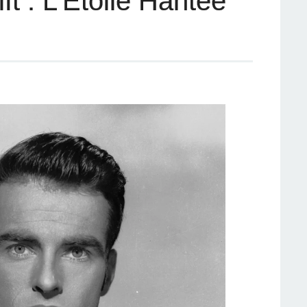
t : L’Étoile Hantée