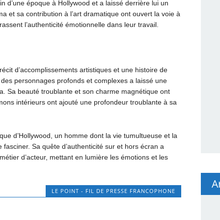
in d’une époque à Hollywood et a laissé derrière lui un
 et sa contribution à l’art dramatique ont ouvert la voie à
ssent l’authenticité émotionnelle dans leur travail.
 récit d’accomplissements artistiques et une histoire de
er des personnages profonds et complexes a laissé une
éma. Sa beauté troublante et son charme magnétique ont
mons intérieurs ont ajouté une profondeur troublante à sa
que d’Hollywood, un homme dont la vie tumultueuse et la
de fasciner. Sa quête d’authenticité sur et hors écran a
métier d’acteur, mettant en lumière les émotions et les
A
LE POINT - FIL DE PRESSE FRANCOPHONE