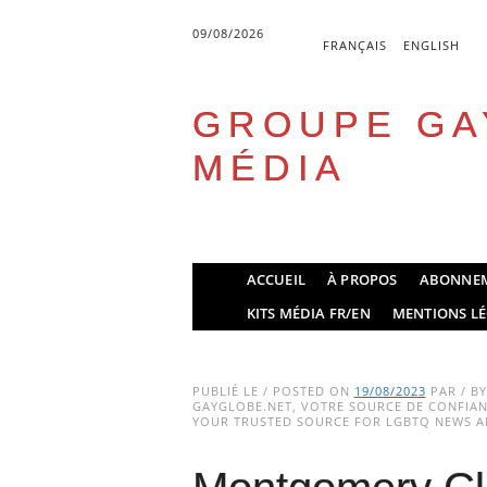
09/08/2026
FRANÇAIS
ENGLISH
GROUPE GA
MÉDIA
Skip
ACCUEIL
À PROPOS
ABONNE
to
Main menu
KITS MÉDIA FR/EN
MENTIONS LÉ
content
PUBLIÉ LE / POSTED ON
19/08/2023
PAR / B
GAYGLOBE.NET, VOTRE SOURCE DE CONFIANC
YOUR TRUSTED SOURCE FOR LGBTQ NEWS AN