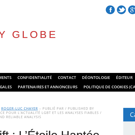
Y GLOBE
MENTS
CONFIDENTIALITÉ
CONTACT
DÉONTOLOGIE
ÉDITEUR
GALES
PARTENAIRES ET ANNONCEURS
POLITIQUE DE COOKIES (CA
Y
ROGER-LUC CHAYER
– PUBLIÉ PAR / PUBLISHED BY
E POUR L’ACTUALITÉ LGBT ET LES ANALYSES FIABLES /
C
D RELIABLE ANALYSIS