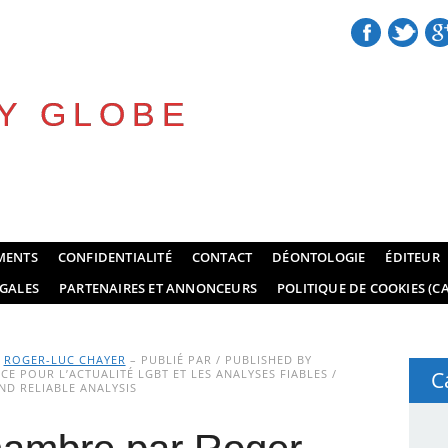
Y GLOBE
MENTS
CONFIDENTIALITÉ
CONTACT
DÉONTOLOGIE
ÉDITEUR
GALES
PARTENAIRES ET ANNONCEURS
POLITIQUE DE COOKIES (CA
Y
ROGER-LUC CHAYER
– PUBLIÉ PAR / PUBLISHED BY
E POUR L’ACTUALITÉ LGBT ET LES ANALYSES FIABLES /
C
D RELIABLE ANALYSIS