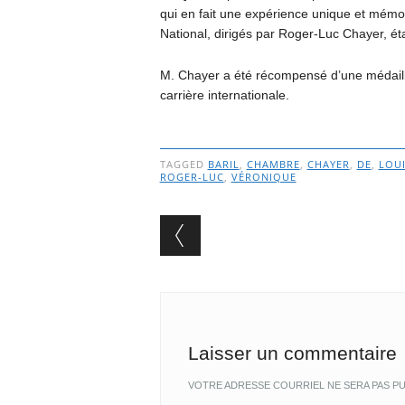
qui en fait une expérience unique et mémor
National, dirigés par Roger-Luc Chayer, ét
M. Chayer a été récompensé d’une médaille
carrière internationale.
TAGGED
BARIL
,
CHAMBRE
,
CHAYER
,
DE
,
LOU
ROGER-LUC
,
VÉRONIQUE
Post navigation
Laisser un commentaire
VOTRE ADRESSE COURRIEL NE SERA PAS PU