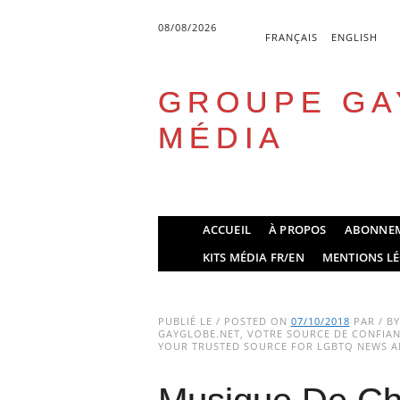
08/08/2026
FRANÇAIS
ENGLISH
GROUPE GA
MÉDIA
Skip
ACCUEIL
À PROPOS
ABONNE
to
Main menu
KITS MÉDIA FR/EN
MENTIONS LÉ
content
PUBLIÉ LE / POSTED ON
07/10/2018
PAR / B
GAYGLOBE.NET, VOTRE SOURCE DE CONFIANC
YOUR TRUSTED SOURCE FOR LGBTQ NEWS AN