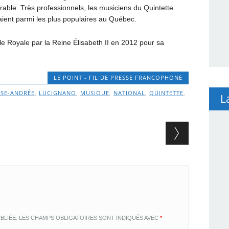
able. Très professionnels, les musiciens du Quintette
aient parmi les plus populaires au Québec.
 Royale par la Reine Élisabeth II en 2012 pour sa
LE POINT - FIL DE PRESSE FRANCOPHONE
ISE-ANDRÉE
,
LUCIGNANO
,
MUSIQUE
,
NATIONAL
,
QUINTETTE
,
L
BLIÉE.
LES CHAMPS OBLIGATOIRES SONT INDIQUÉS AVEC
*