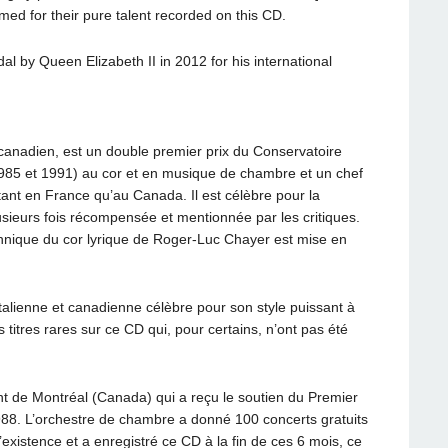
ed for their pure talent recorded on this CD.
 by Queen Elizabeth II in 2012 for his international
canadien, est un double premier prix du Conservatoire
985 et 1991) au cor et en musique de chambre et un chef
tant en France qu’au Canada. Il est célèbre pour la
usieurs fois récompensée et mentionnée par les critiques.
chnique du cor lyrique de Roger-Luc Chayer est mise en
alienne et canadienne célèbre pour son style puissant à
s titres rares sur ce CD qui, pour certains, n’ont pas été
ent de Montréal (Canada) qui a reçu le soutien du Premier
88. L’orchestre de chambre a donné 100 concerts gratuits
istence et a enregistré ce CD à la fin de ces 6 mois, ce