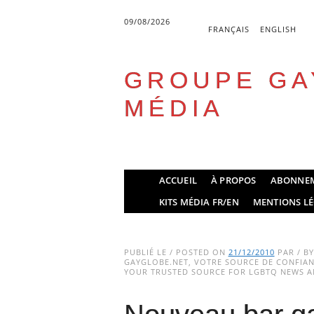
09/08/2026
FRANÇAIS
ENGLISH
GROUPE GA
MÉDIA
Skip
ACCUEIL
À PROPOS
ABONNE
to
Main menu
KITS MÉDIA FR/EN
MENTIONS LÉ
content
PUBLIÉ LE / POSTED ON
21/12/2010
PAR / B
GAYGLOBE.NET, VOTRE SOURCE DE CONFIANC
YOUR TRUSTED SOURCE FOR LGBTQ NEWS AN