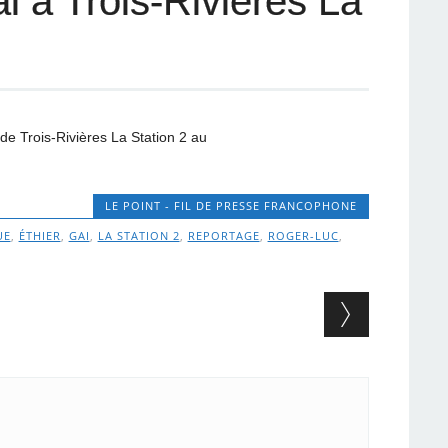
 à Trois-Rivières La
e Trois-Rivières La Station 2 au
LE POINT - FIL DE PRESSE FRANCOPHONE
UE
,
ÉTHIER
,
GAI
,
LA STATION 2
,
REPORTAGE
,
ROGER-LUC
,