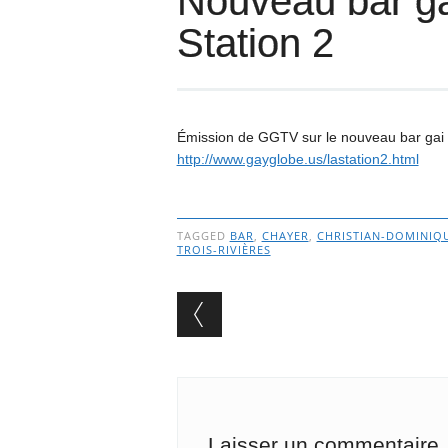
Nouveau bar gai
Station 2
Émission de GGTV sur le nouveau bar gai d
http://www.gayglobe.us/lastation2.html
TAGGED
BAR
,
CHAYER
,
CHRISTIAN-DOMINIQ
TROIS-RIVIÈRES
Post navigation
Laisser un commentaire