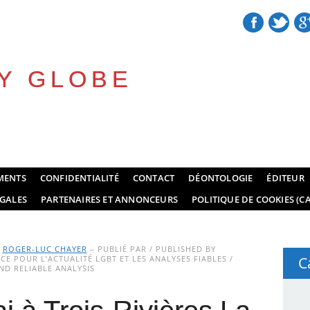
Y GLOBE
MENTS
CONFIDENTIALITÉ
CONTACT
DÉONTOLOGIE
ÉDITEUR
GALES
PARTENAIRES ET ANNONCEURS
POLITIQUE DE COOKIES (CA
Y
ROGER-LUC CHAYER
– PUBLIÉ PAR / PUBLISHED BY
E POUR L’ACTUALITÉ LGBT ET LES ANALYSES FIABLES /
C
D RELIABLE ANALYSIS