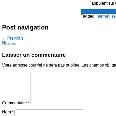
´appuient sur
Le Point - fil de p
Tagged
internet
,
se
Post navigation
← Previous
Next →
Laisser un commentaire
Votre adresse courriel ne sera pas publiée.
Les champs obliga
Commentaire
*
Nom
*