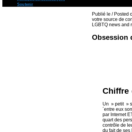
Soutenir
Publié le / Posted
votre source de con
LGBTQ news and re
Obsession d
Chiffre
Un » petit » 
´entre eux son
par Internet E
quart des per
contrôle de le
du fait de ses