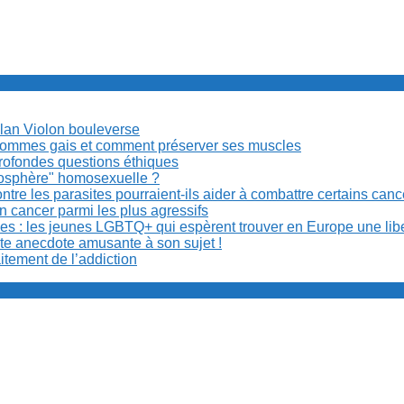
Milan Violon bouleverse
es hommes gais et comment préserver ses muscles
rofondes questions éthiques
anosphère" homosexuelle ?
re les parasites pourraient-ils aider à combattre certains can
n cancer parmi les plus agressifs
ibles : les jeunes LGBTQ+ qui espèrent trouver en Europe une lib
ite anecdote amusante à son sujet !
aitement de l’addiction