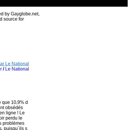
ed by Gayglobe.net,
d source for
ar Le National
r
/
Le National
e que 10,9% d
sent obsédés
en ligne ! Le
ir perdu le
es problèmes
, puisqu´ils s