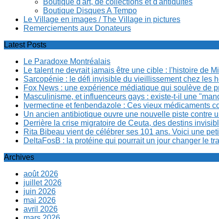
Boutique d'art, de collections et d'antiquités
Boutique Disques A Tempo
Le Village en images / The Village in pictures
Remerciements aux Donateurs
Latest Posts
Le Paradoxe Montréalais
Le talent ne devrait jamais être une cible : l'histoire de 
Sarcopénie : le défi invisible du vieillissement chez l
Fox News : une expérience médiatique qui soulève de p
Masculinisme, et influenceurs gays : existe-t-il une "m
Ivermectine et fenbendazole : Ces vieux médicaments cont
Un ancien antibiotique ouvre une nouvelle piste contre u
Derrière la crise migratoire de Ceuta, des destins invis
Rita Bibeau vient de célébrer ses 101 ans. Voici une pet
DeltaFosB : la protéine qui pourrait un jour changer le tr
Archives
août 2026
juillet 2026
juin 2026
mai 2026
avril 2026
mars 2026