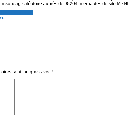
 un sondage aléatoire auprès de 38204 internautes du site MS
resse francophone
xe
toires sont indiqués avec
*