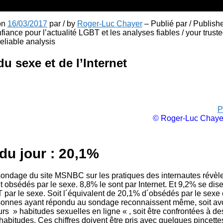
 on
16/03/2017
par / by
Roger-Luc Chayer
– Publié par / Publish
fiance pour l’actualité LGBT et les analyses fiables / your truste
liable analysis
u sexe et de l’Internet
P
© Roger-Luc Chaye
 du jour : 20,1%
sondage du site MSNBC sur les pratiques des internautes révèl
t obsédés par le sexe. 8,8% le sont par Internet. Et 9,2% se di
T par le sexe. Soit l´équivalent de 20,1% d´obsédés par le sexe 
sonnes ayant répondu au sondage reconnaissent même, soit avo
urs » habitudes sexuelles en ligne « , soit être confrontées à d
 habitudes. Ces chiffres doivent être pris avec quelques pincettes