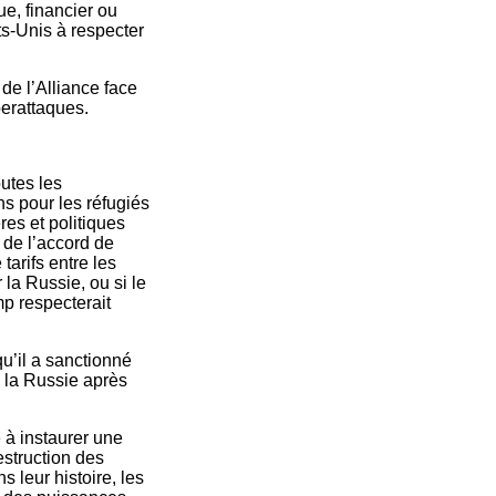
ue, financier ou
s-Unis à respecter
 de l’Alliance face
berattaques.
utes les
s pour les réfugiés
res et politiques
s de l’accord de
tarifs entre les
la Russie, ou si le
mp respecterait
u’il a sanctionné
 la Russie après
 à instaurer une
estruction des
 leur histoire, les