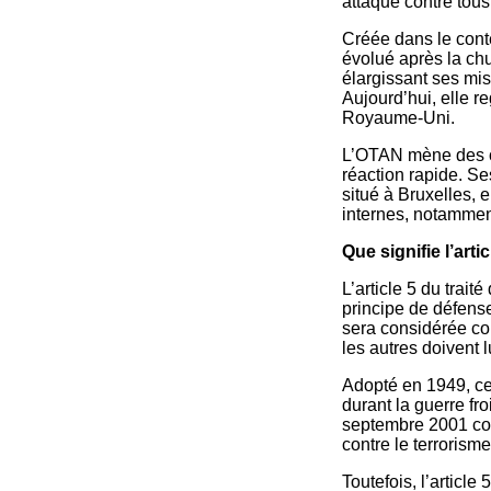
attaque contre tous
Créée dans le conte
évolué après la chu
élargissant ses mis
Aujourd’hui, elle r
Royaume-Uni.
L’OTAN mène des op
réaction rapide. S
situé à Bruxelles, e
internes, notamment
Que signifie l’arti
L’article 5 du trai
principe de défense
sera considérée co
les autres doivent l
Adopté en 1949, cet
durant la guerre fro
septembre 2001 cont
contre le terrorisme
Toutefois, l’articl