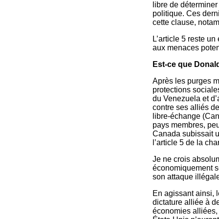
libre de déterminer
politique. Ces der
cette clause, nota
L’article 5 reste un
aux menaces potenti
Est-ce que Donald
Après les purges ma
protections social
du Venezuela et d’a
contre ses alliés d
libre-échange (Cana
pays membres, peut-
Canada subissait un
l’article 5 de la ch
Je ne crois absolum
économiquement ses
son attaque illégal
En agissant ainsi,
dictature alliée à 
économies alliées,