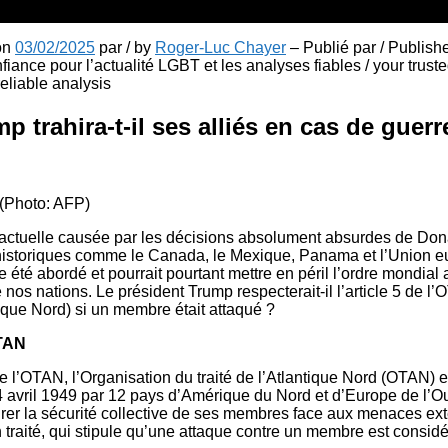
 on
03/02/2025
par / by
Roger-Luc Chayer
– Publié par / Publish
fiance pour l’actualité LGBT et les analyses fiables / your truste
liable analysis
 trahira-t-il ses alliés en cas de guerr
(Photo: AFP)
actuelle causée par les décisions absolument absurdes de Don
 historiques comme le Canada, le Mexique, Panama et l’Union 
e été abordé et pourrait pourtant mettre en péril l’ordre mondial 
de nos nations. Le président Trump respecterait-il l’article 5 de 
ntique Nord) si un membre était attaqué ?
OTAN
e l’OTAN, l’Organisation du traité de l’Atlantique Nord (OTAN) e
 4 avril 1949 par 12 pays d’Amérique du Nord et d’Europe de l’Ou
urer la sécurité collective de ses membres face aux menaces ext
on traité, qui stipule qu’une attaque contre un membre est cons