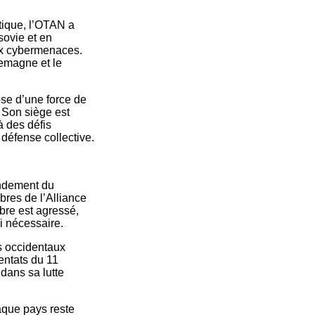
étique, l’OTAN a
sovie et en
aux cybermenaces.
lemagne et le
ose d’une force de
 Son siège est
à des défis
 défense collective.
fondement du
bres de l’Alliance
bre est agressé,
si nécessaire.
ys occidentaux
tentats du 11
dans sa lutte
haque pays reste