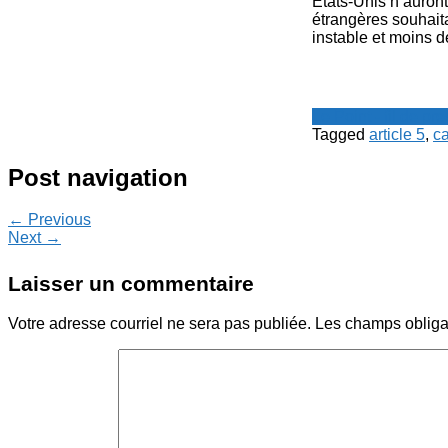
États-Unis n’auront
étrangères souhaita
instable et moins 
Le Point - fil de p
Tagged
article 5
,
c
Post navigation
← Previous
Next →
Laisser un commentaire
Votre adresse courriel ne sera pas publiée.
Les champs obliga