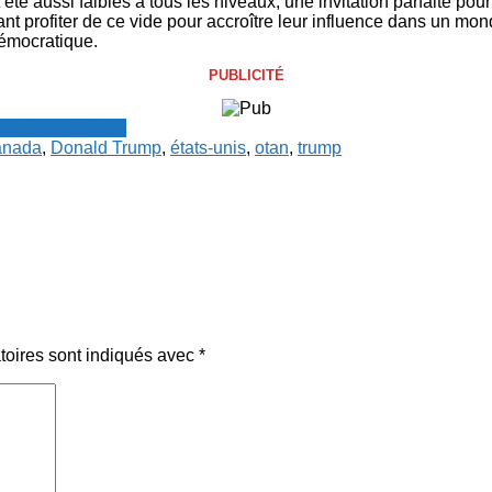
 été aussi faibles à tous les niveaux, une invitation parfaite po
nt profiter de ce vide pour accroître leur influence dans un mo
démocratique.
PUBLICITÉ
resse francophone
anada
,
Donald Trump
,
états-unis
,
otan
,
trump
toires sont indiqués avec
*