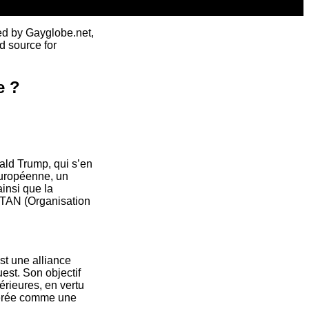
ed by Gayglobe.net,
d source for
e ?
ald Trump, qui s’en
européenne, un
ainsi que la
l’OTAN (Organisation
st une alliance
est. Son objectif
érieures, en vertu
idérée comme une