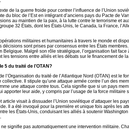
.
xte de la guerre froide pour contrer l’influence de l’Union sovi
te du bloc de l’Est en intégrant d’anciens pays du Pacte de Var
sions au maintien de la paix, à la lutte contre le terrorisme et 
egroupe 32 États, dont les États-Unis, le Canada, la France, l’Al
érations militaires et humanitaires à travers le monde et disp
es décisions sont prises par consensus entre les États membres.
n Belgique. Malgré son rôle stratégique, l’organisation fait face 
 les tensions entre alliés et les débats sur le financement de la
cle 5 du traité de l’OTAN?
té de l’Organisation du traité de l’Atlantique Nord (OTAN) est le 
 collective. Il stipule qu’une attaque armée contre l’un des mem
mme une attaque contre tous. Cela signifie que si un pays mem
ui apporter leur aide, y compris par l’usage de la force militaire 
 article visait à dissuader l’Union soviétique d’attaquer les pa
ide. Il a été invoqué pour la première et unique fois après les at
re les États-Unis, conduisant les alliés à soutenir Washington 
.
e 5 ne signifie pas automatiquement une intervention militaire. C