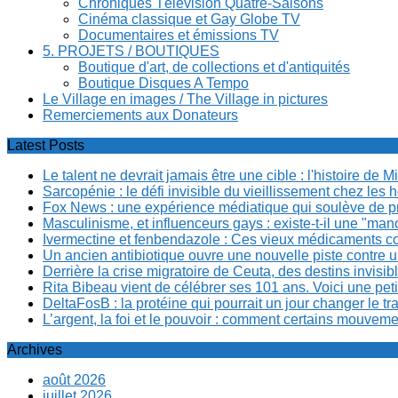
Chroniques Télévision Quatre-Saisons
Cinéma classique et Gay Globe TV
Documentaires et émissions TV
5. PROJETS / BOUTIQUES
Boutique d'art, de collections et d'antiquités
Boutique Disques A Tempo
Le Village en images / The Village in pictures
Remerciements aux Donateurs
Latest Posts
Le talent ne devrait jamais être une cible : l'histoire de 
Sarcopénie : le défi invisible du vieillissement chez l
Fox News : une expérience médiatique qui soulève de p
Masculinisme, et influenceurs gays : existe-t-il une "m
Ivermectine et fenbendazole : Ces vieux médicaments cont
Un ancien antibiotique ouvre une nouvelle piste contre u
Derrière la crise migratoire de Ceuta, des destins invis
Rita Bibeau vient de célébrer ses 101 ans. Voici une pet
DeltaFosB : la protéine qui pourrait un jour changer le tr
L’argent, la foi et le pouvoir : comment certains mouvem
Archives
août 2026
juillet 2026