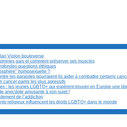
Milan Violon bouleverse
es hommes gais et comment préserver ses muscles
rofondes questions éthiques
anosphère" homosexuelle ?
re les parasites pourraient-ils aider à combattre certains can
n cancer parmi les plus agressifs
ibles : les jeunes LGBTQ+ qui espèrent trouver en Europe une lib
ite anecdote amusante à son sujet !
aitement de l’addiction
ents religieux influencent les droits LGBTQ+ dans le monde