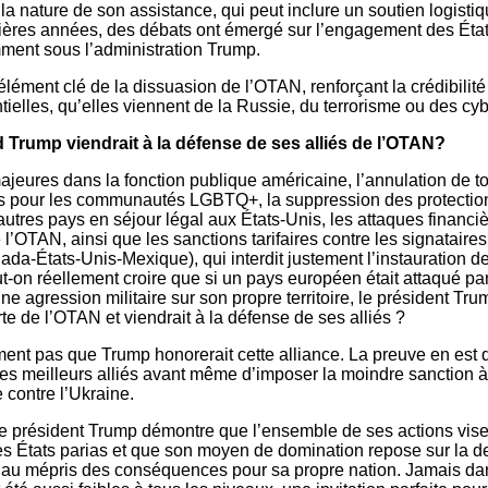
 la nature de son assistance, qui peut inclure un soutien logistiq
nières années, des débats ont émergé sur l’engagement des État
mment sous l’administration Trump.
 élément clé de la dissuasion de l’OTAN, renforçant la crédibilité
elles, qu’elles viennent de la Russie, du terrorisme ou des cy
 Trump viendrait à la défense de ses alliés de l’OTAN?
jeures dans la fonction publique américaine, l’annulation de to
es pour les communautés LGBTQ+, la suppression des protection
utres pays en séjour légal aux États-Unis, les attaques financiè
e l’OTAN, ainsi que les sanctions tarifaires contre les signataire
da-États-Unis-Mexique), qui interdit justement l’instauration de 
on réellement croire que si un pays européen était attaqué par 
e agression militaire sur son propre territoire, le président Tru
arte de l’OTAN et viendrait à la défense de ses alliés ?
ent pas que Trump honorerait cette alliance. La preuve en est q
 meilleurs alliés avant même d’imposer la moindre sanction à
e contre l’Ukraine.
 le président Trump démontre que l’ensemble de ses actions vise
des États parias et que son moyen de domination repose sur la d
 au mépris des conséquences pour sa propre nation. Jamais dans