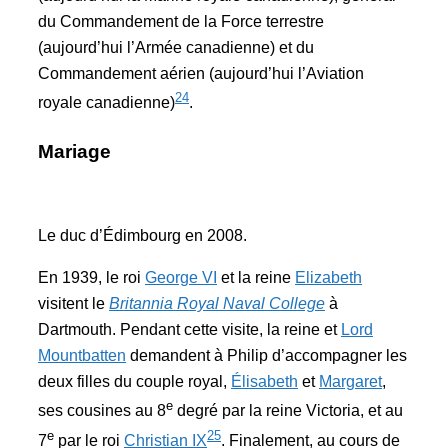
du Commandement de la Force terrestre
(aujourd’hui l’Armée canadienne) et du
Commandement aérien (aujourd’hui l’Aviation
24
royale canadienne)
.
Mariage
Le duc d’Édimbourg en 2008.
En 1939, le roi
George VI
et la reine
Elizabeth
visitent le
Britannia Royal Naval College
à
Dartmouth. Pendant cette visite, la reine et
Lord
Mountbatten
demandent à Philip d’accompagner les
deux filles du couple royal,
Élisabeth
et
Margaret
,
e
ses cousines au 8
degré par la reine Victoria, et au
e
25
7
par le roi
Christian IX
. Finalement, au cours de