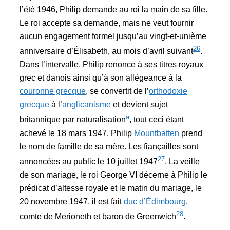
l’été 1946, Philip demande au roi la main de sa fille.
Le roi accepte sa demande, mais ne veut fournir
aucun engagement formel jusqu’au vingt-et-unième
26
anniversaire d’Élisabeth, au mois d’avril suivant
.
Dans l’intervalle, Philip renonce à ses titres royaux
grec et danois ainsi qu’à son allégeance à la
couronne grecque
, se convertit de l’
orthodoxie
grecque
à l’
anglicanisme
et devient sujet
a
britannique par naturalisation
, tout ceci étant
achevé le 18 mars 1947. Philip
Mountbatten
prend
le nom de famille de sa mère. Les fiançailles sont
27
annoncées au public le 10 juillet 1947
. La veille
de son mariage, le roi George VI décerne à Philip le
prédicat d’altesse royale et le matin du mariage, le
20 novembre 1947, il est fait
duc d’Édimbourg
,
28
comte de Merioneth et baron de Greenwich
.