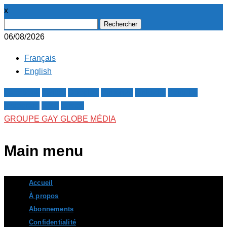
x
Rechercher :
06/08/2026
Français
English
Facebook
Twitter
Google+
Pinterest
Linkedin
Youtube
Instagram
RSS
E-mail
GROUPE GAY GLOBE MÉDIA
Main menu
Skip
Accueil
to
À propos
content
Abonnements
Confidentialité