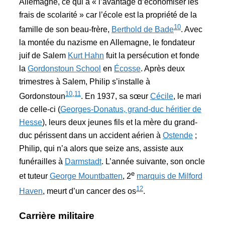
Allemagne, ce qui a « l’avantage d’économiser les
frais de scolarité » car l’école est la propriété de la
10
famille de son beau-frère,
Berthold de Bade
. Avec
la montée du nazisme en Allemagne, le fondateur
juif de Salem
Kurt Hahn
fuit la persécution et fonde
la
Gordonstoun School
en
Écosse
. Après deux
trimestres à Salem, Philip s’installe à
10
,
11
Gordonstoun
. En 1937, sa sœur
Cécile
, le mari
de celle-ci (
Georges-Donatus, grand-duc héritier de
Hesse
), leurs deux jeunes fils et la mère du grand-
duc périssent dans un accident aérien à
Ostende
;
Philip, qui n’a alors que seize ans, assiste aux
funérailles à
Darmstadt
. L’année suivante, son oncle
e
et tuteur
George Mountbatten
, 2
marquis de Milford
12
Haven
, meurt d’un cancer des os
.
Carrière militaire