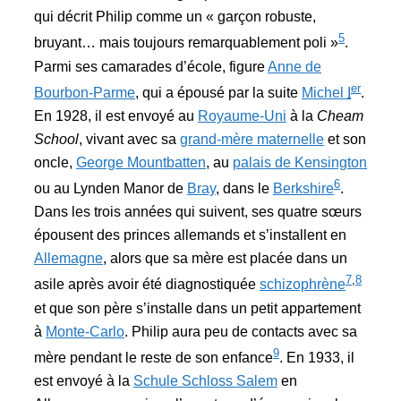
qui décrit Philip comme un « garçon robuste,
5
bruyant… mais toujours remarquablement poli »
.
Parmi ses camarades d’école, figure
Anne de
er
Bourbon-Parme
, qui a épousé par la suite
Michel
I
.
En 1928, il est envoyé au
Royaume-Uni
à la
Cheam
School
, vivant avec sa
grand-mère maternelle
et son
oncle,
George Mountbatten
, au
palais de Kensington
6
ou au Lynden Manor de
Bray
, dans le
Berkshire
.
Dans les trois années qui suivent, ses quatre sœurs
épousent des princes allemands et s’installent en
Allemagne
, alors que sa mère est placée dans un
7
,
8
asile après avoir été diagnostiquée
schizophrène
et que son père s’installe dans un petit appartement
à
Monte-Carlo
. Philip aura peu de contacts avec sa
9
mère pendant le reste de son enfance
. En 1933, il
est envoyé à la
Schule Schloss Salem
en