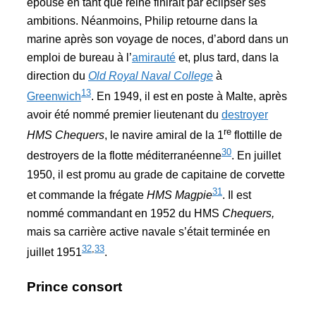
épouse en tant que reine finirait par éclipser ses
ambitions. Néanmoins, Philip retourne dans la
marine après son voyage de noces, d’abord dans un
emploi de bureau à l’
amirauté
et, plus tard, dans la
direction du
Old Royal Naval College
à
13
Greenwich
. En 1949, il est en poste à Malte, après
avoir été nommé premier lieutenant du
destroyer
re
HMS Chequers
, le navire amiral de la 1
flottille de
30
destroyers de la flotte méditerranéenne
. En juillet
1950, il est promu au grade de capitaine de corvette
31
et commande la frégate
HMS Magpie
. Il est
nommé commandant en 1952 du HMS
Chequers,
mais sa carrière active navale s’était terminée en
32
,
33
juillet 1951
.
Prince consort