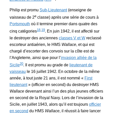
Philip est promu
Sub-Lieutenant
(enseigne de
e
vaisseau de 2
classe) après une série de cours à
Portsmouth
où il termine premier dans quatre des
18
,
19
cinq catégories
. En juin 1942, il est affecté sur
le destroyer des anciennes
classes V et W
reclassé
escorteur antiaérien, le HMS
Wallace
, et qui est
chargé d’escorter des convois sur la côte est de
l’Angleterre, ainsi que pour l’
invasion alliée de la
20
Sicile
. Il est promu au grade de
lieutenant de
vaisseau
le 16 juillet 1942. En octobre de la même
année, à tout juste 21 ans, il est nommé «
First
lieutenant
» (officier en second) du destroyer HMS
Wallace
devenant ainsi l’un des plus jeunes officiers
en second de la Royal Navy. Lors de l’invasion de la
Sicile, en juillet 1943, alors qu’il est toujours
officier
en second
du HMS
Wallace
, il réussit à faire lancer