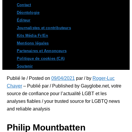
Contact
Déontologie
Éditeur
Journalistes et contributeurs
Kits Média Fr/En
Mentions légales
Partenaires et Annonceurs
Politique de cookies (CA)
Soutenir
Publié le / Posted on
09/04/2021
par / by
Roger-Luc
Chayer
– Publié par / Published by Gayglobe.net, votre
source de confiance pour l’actualité LGBT et les
analyses fiables / your trusted source for LGBTQ news
and reliable analysis
Philip Mountbatten