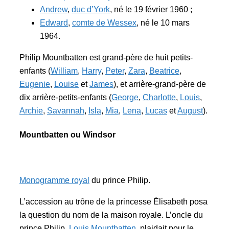
Andrew
,
duc d’York
, né le 19 février 1960 ;
Edward
,
comte de Wessex
, né le 10 mars
1964.
Philip Mountbatten est grand-père de huit petits-
enfants (
William
,
Harry
,
Peter
,
Zara
,
Beatrice
,
Eugenie
,
Louise
et
James
), et arrière-grand-père de
dix arrière-petits-enfants (
George
,
Charlotte
,
Louis
,
Archie
,
Savannah
,
Isla
,
Mia
,
Lena
,
Lucas
et
August
).
Mountbatten ou Windsor
Monogramme royal
du prince Philip.
L’accession au trône de la princesse Élisabeth posa
la question du nom de la maison royale. L’oncle du
prince Philip,
Louis Mountbatten
, plaidait pour le