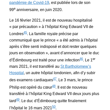
pandémie de Covid-19
, est publiée lors de son
e
99
anniversaire, en juin 2020.
Le 16 février 2021, il est de nouveau hospitalisé
« par précaution » à l’hôpital King Edward VII de
45
Londres
. La famille royale précise par
communiqué que le prince « a été admis à l’hôpital
après s’être senti indisposé et doit rester quelques
jours en observation », avant d’annoncer que le duc
46
er
d’Édimbourg est traité pour une infection
. Le 1
mars 2021, il est transféré au
St Bartholomew’s
Hospital
, un autre hôpital londonien, afin d’y subir
47
des examens cardiaques
. Le 3 mars, le prince
48
Philip est opéré du cœur
. Il est de nouveau
transféré à l’hôpital King Edward VII deux jours plus
49
tard
. Le duc d’Édimbourg quitte finalement
50
l’hôpital le 16 mars 2021
.