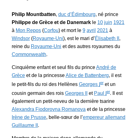
Philip Mountbatten
,
duc d’Édimbourg
, né prince
Philippe de Grèce et de Danemark
le
10
juin
1921
à
Mon Repos
(
Corfou
) et mort le
9
avril
2021
à
Windsor
(
Royaume-Uni
), est le mari d’
Élisabeth II
,
reine du
Royaume-Uni
et des autres royaumes du
Commonwealth
.
Cinquième enfant et seul fils du prince
André de
Grèce
et de la princesse
Alice de Battenberg
, il est
er
le petit-fils du roi des Hellènes
Georges
I
et un
er
cousin germain des rois
Georges II
et
Paul
I
. Il est
également un petit-neveu de la dernière tsarine
Alexandra Fiodorovna Romanova
et de la princesse
Irène de Prusse
, belle-sœur de l’
empereur allemand
Guillaume II
.