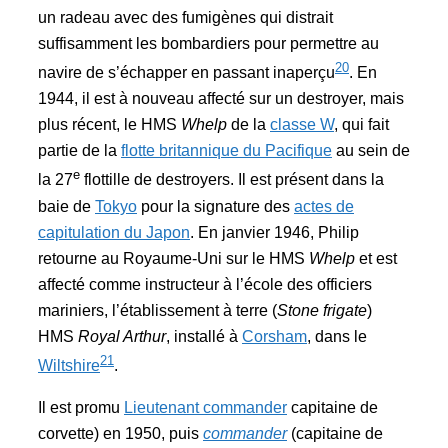
un radeau avec des fumigènes qui distrait
suffisamment les bombardiers pour permettre au
20
navire de s’échapper en passant inaperçu
. En
1944, il est à nouveau affecté sur un destroyer, mais
plus récent, le HMS
Whelp
de la
classe W
, qui fait
partie de la
flotte britannique du Pacifique
au sein de
e
la 27
flottille de destroyers. Il est présent dans la
baie de
Tokyo
pour la signature des
actes de
capitulation du Japon
. En janvier 1946, Philip
retourne au Royaume-Uni sur le HMS
Whelp
et est
affecté comme instructeur à l’école des officiers
mariniers, l’établissement à terre (
Stone frigate
)
HMS
Royal Arthur
, installé à
Corsham
, dans le
21
Wiltshire
.
Il est promu
Lieutenant commander
capitaine de
corvette) en 1950, puis
commander
(capitaine de