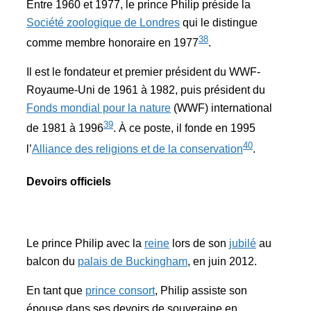
Entre 1960 et 1977, le prince Philip préside la
Société zoologique de Londres
qui le distingue
38
comme membre honoraire en 1977
.
Il est le fondateur et premier président du WWF-
Royaume-Uni de 1961 à 1982, puis président du
Fonds mondial pour la nature
(WWF) international
39
de 1981 à 1996
. À ce poste, il fonde en 1995
40
l’
Alliance des religions et de la conservation
.
Devoirs officiels
Le prince Philip avec la
reine
lors de son
jubilé
au
balcon du
palais de Buckingham
, en juin 2012.
En tant que
prince consort
, Philip assiste son
épouse dans ses devoirs de souveraine en