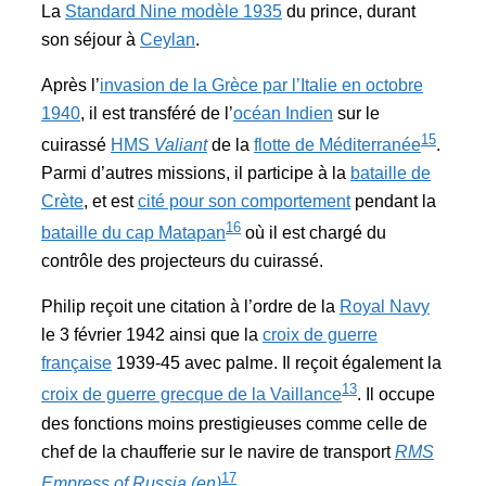
La
Standard Nine modèle 1935
du prince, durant
son séjour à
Ceylan
.
Après l’
invasion de la Grèce par l’Italie en octobre
1940
, il est transféré de l’
océan Indien
sur le
15
cuirassé
HMS
Valiant
de la
flotte de Méditerranée
.
Parmi d’autres missions, il participe à la
bataille de
Crète
, et est
cité pour son comportement
pendant la
16
bataille du cap Matapan
où il est chargé du
contrôle des projecteurs du cuirassé.
Philip reçoit une citation à l’ordre de la
Royal Navy
le 3 février 1942 ainsi que la
croix de guerre
française
1939-45 avec palme. Il reçoit également la
13
croix de guerre grecque de la Vaillance
. Il occupe
des fonctions moins prestigieuses comme celle de
chef de la chaufferie sur le navire de transport
RMS
17
Empress of Russia
(en)
.