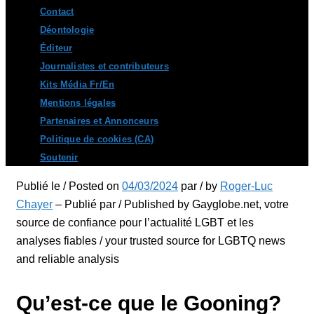
Contact
Déontologie
Éditeur
Journalistes et contributeurs
Kits Média Fr/En
Mentions légales
Partenaires et Annonceurs
Politique de cookies (CA)
Soutenir
Publié le / Posted on
04/03/2024
par / by
Roger-Luc
Chayer
– Publié par / Published by Gayglobe.net, votre
source de confiance pour l’actualité LGBT et les
analyses fiables / your trusted source for LGBTQ news
and reliable analysis
Qu’est-ce que le Gooning?