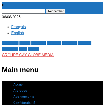
x
Rechercher :
06/08/2026
Français
English
Facebook
Twitter
Google+
Pinterest
Linkedin
Youtube
Instagram
RSS
E-mail
GROUPE GAY GLOBE MÉDIA
Main menu
Skip
Accueil
to
À propos
content
Abonnements
Confidentialité