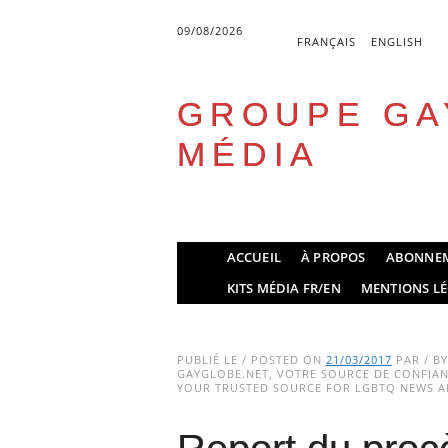
09/08/2026
FRANÇAIS
ENGLISH
GROUPE GA
MÉDIA
Skip
ACCUEIL
À PROPOS
ABONNE
to
Main menu
KITS MÉDIA FR/EN
MENTIONS LÉ
content
PUBLIÉ LE / POSTED ON
21/03/2017
PAR / B
GAYGLOBE.NET, VOTRE SOURCE DE CONFIANC
YOUR TRUSTED SOURCE FOR LGBTQ NEWS AN