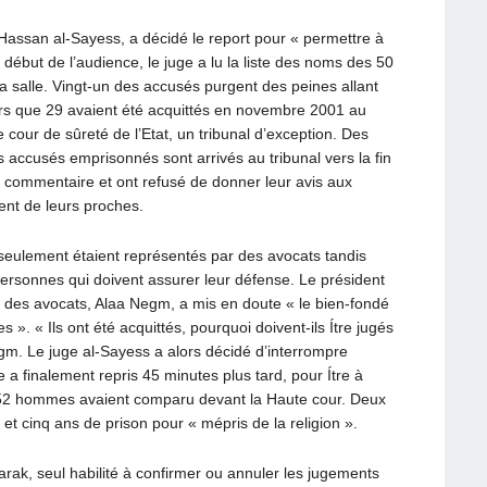
 Hassan al-Sayess, a décidé le report pour « permettre à
début de l’audience, le juge a lu la liste des noms des 50
a salle. Vingt-un des accusés purgent des peines allant
rs que 29 avaient été acquittés en novembre 2001 au
cour de sûreté de l’Etat, un tribunal d’exception. Des
accusés emprisonnés sont arrivés au tribunal vers la fin
t commentaire et ont refusé de donner leur avis aux
ent de leurs proches.
seulement étaient représentés par des avocats tandis
personnes qui doivent assurer leur défense. Le président
un des avocats, Alaa Negm, a mis en doute « le bien-fondé
 ». « Ils ont été acquittés, pourquoi doivent-ils Ítre jugés
egm. Le juge al-Sayess a alors décidé d’interrompre
a finalement repris 45 minutes plus tard, pour Ítre à
 52 hommes avaient comparu devant la Haute cour. Deux
et cinq ans de prison pour « mépris de la religion ».
rak, seul habilité à confirmer ou annuler les jugements