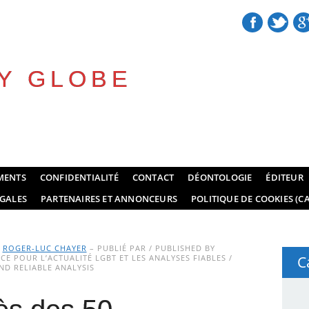
Y GLOBE
MENTS
CONFIDENTIALITÉ
CONTACT
DÉONTOLOGIE
ÉDITEUR
GALES
PARTENAIRES ET ANNONCEURS
POLITIQUE DE COOKIES (CA
Y
ROGER-LUC CHAYER
– PUBLIÉ PAR / PUBLISHED BY
E POUR L’ACTUALITÉ LGBT ET LES ANALYSES FIABLES /
C
D RELIABLE ANALYSIS