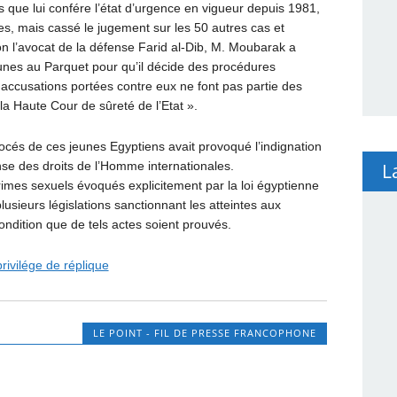
 que lui confére l’état d’urgence en vigueur depuis 1981,
s, mais cassé le jugement sur les 50 autres cas et
elon l’avocat de la défense Farid al-Dib, M. Moubarak a
unes au Parquet pour qu’il décide des procédures
s accusations portées contre eux ne font pas partie des
la Haute Cour de sûreté de l’Etat ».
procés de ces jeunes Egyptiens avait provoqué l’indignation
L
se des droits de l’Homme internationales.
rimes sexuels évoqués explicitement par la loi égyptienne
plusieurs législations sanctionnant les atteintes aux
ndition que de tels actes soient prouvés.
rivilége de réplique
LE POINT - FIL DE PRESSE FRANCOPHONE