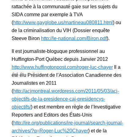
rattachée à la communauté gaie sur les sujets du
SIDA comme par exemple à TVA
(
http://www.gayglobe.us/martineau080811.html
) ou
de la criminalisation du VIH (Dossier enquête
Steeve Biron
http://le-national.com/Biron.pdf
).
Il est journaliste-bloguque professionnel au
Huffington-Port Québec depuis Janvier 2012
http://www.huffingtonpost.com/roger-luc-chayer
Il a
été élu Président de l’Association Canadienne des
Journalistes en 2011
(
http://acjmontreal.wordpress.com/2011/05/03/acj-
objectifs-de-la-presidence-caj-presidencys-
objectifs/
) et est membre en règle de l’Investigative
Reporters and Editors des États-Unis
(
http://ire.org/publications/ire-journal/search-journal-
archives/?q=Roger-Luc%20Chayer
) et de la