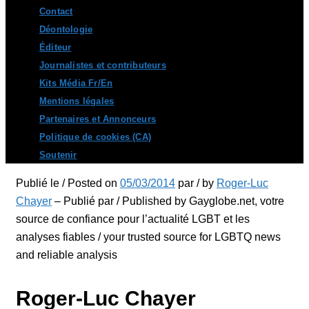
Contact
Déontologie
Éditeur
Journalistes et contributeurs
Kits Média Fr/En
Mentions légales
Partenaires et Annonceurs
Politique de cookies (CA)
Soutenir
Publié le / Posted on
05/03/2014
par / by
Roger-Luc
Chayer
– Publié par / Published by Gayglobe.net, votre
source de confiance pour l’actualité LGBT et les
analyses fiables / your trusted source for LGBTQ news
and reliable analysis
Roger-Luc Chayer