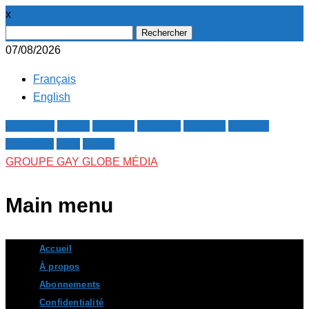
x
Rechercher :
07/08/2026
Français
English
Facebook
Twitter
Google+
Pinterest
Linkedin
Youtube
Instagram
RSS
E-mail
GROUPE GAY GLOBE MÉDIA
Main menu
Skip
Accueil
to
À propos
content
Abonnements
Confidentialité