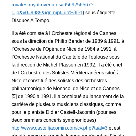
royales-royal-overtures/id569256567?
l=ja&v0=9989&ign-mpt=uo%3D1
) sous étiquette
Disques A Tempo.
Il a été corniste à l’Orchestre régional de Cannes
sous la direction de Philip Bender de 1989 à 1991, à
l’Orchestre de l’Opéra de Nice de 1984 à 1991, à
l’Orchestre National du Capitole de Toulouse sous
la direction de Michel Plasson en 1992. Il a été chef
de l’Orchestre des Solistes Méditerranéens situé à
Nice et constitué des solistes des orchestres
philharmonique de Monaco, de Nice et de Cannes
[5] de 1990 à 1991. Il a contribué au lancement de la
carrière de plusieurs musiciens classiques, comme
pour le pianiste Didier Castell-Jacomin (pour ses
deux premiers concerts symphoniques)
http://www.castelljacomin.com/cv.php?taal=3
et est
réputé omme un corniste lyrique représentant l’école