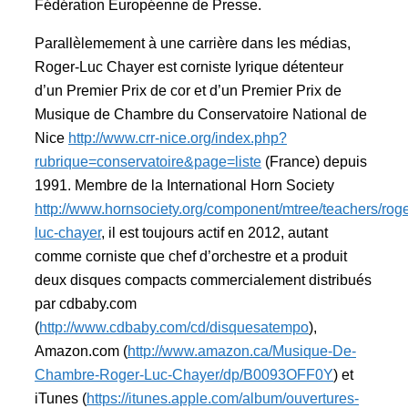
Fédération Européenne de Presse.
Parallèlemement à une carrière dans les médias,
Roger-Luc Chayer est corniste lyrique détenteur
d’un Premier Prix de cor et d’un Premier Prix de
Musique de Chambre du Conservatoire National de
Nice
http://www.crr-nice.org/index.php?
rubrique=conservatoire&page=liste
(France) depuis
1991. Membre de la International Horn Society
http://www.hornsociety.org/component/mtree/teachers/roge
luc-chayer
, il est toujours actif en 2012, autant
comme corniste que chef d’orchestre et a produit
deux disques compacts commercialement distribués
par cdbaby.com
(
http://www.cdbaby.com/cd/disquesatempo
),
Amazon.com (
http://www.amazon.ca/Musique-De-
Chambre-Roger-Luc-Chayer/dp/B0093OFF0Y
) et
iTunes (
https://itunes.apple.com/album/ouvertures-