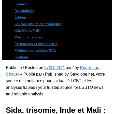
Contact
Déontologie
Éditeur
Journalistes et contributeurs
Kits Média Fr/En
Mentions légales
Partenaires et Annonceurs
Politique de cookies (CA)
Soutenir
Publié le / Posted on
27/01/2014
par / by
Roger-Luc
Chayer
– Publié par / Published by Gayglobe.net, votre
source de confiance pour l’actualité LGBT et les
analyses fiables / your trusted source for LGBTQ news
and reliable analysis
Sida, trisomie, Inde et Mali :