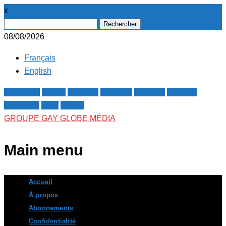
x
Rechercher :
08/08/2026
Français
English
Facebook
Twitter
Google+
Pinterest
Linkedin
Youtube
Instagram
RSS
E-mail
GROUPE GAY GLOBE MÉDIA
Main menu
Skip
Accueil
to
À propos
content
Abonnements
Confidentialité