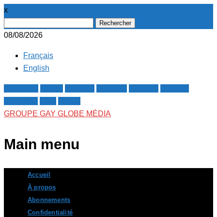
x
Rechercher :
08/08/2026
Français
English
Facebook
Twitter
Google+
Pinterest
Linkedin
Youtube
Instagram
RSS
E-mail
GROUPE GAY GLOBE MÉDIA
Main menu
Skip
Accueil
to
À propos
content
Abonnements
Confidentialité