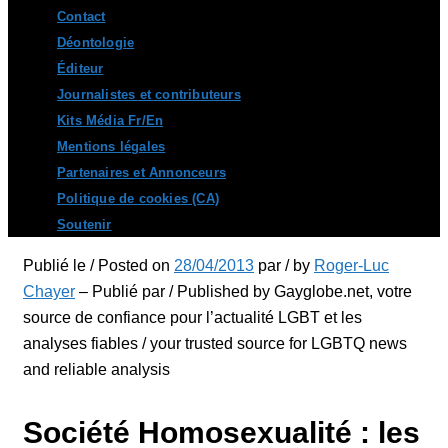
Contact
Déontologie
Éditeur
Journalistes et contributeurs
Kits Média Fr/En
Mentions légales
Partenaires et Annonceurs
Politique de cookies (CA)
Soutenir
Publié le / Posted on
28/04/2013
par / by
Roger-Luc
Chayer
– Publié par / Published by Gayglobe.net, votre
source de confiance pour l’actualité LGBT et les
analyses fiables / your trusted source for LGBTQ news
and reliable analysis
Société Homosexualité : les