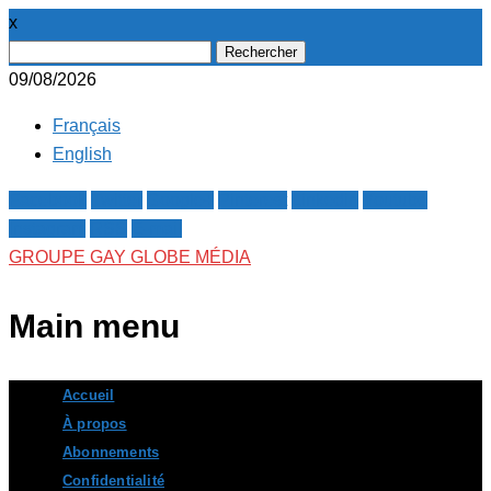
x
Rechercher :
09/08/2026
Français
English
Facebook
Twitter
Google+
Pinterest
Linkedin
Youtube
Instagram
RSS
E-mail
GROUPE GAY GLOBE MÉDIA
Main menu
Skip
Accueil
to
À propos
content
Abonnements
Confidentialité