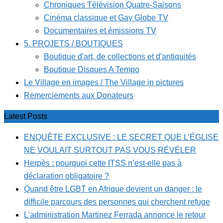
Chroniques Télévision Quatre-Saisons
Cinéma classique et Gay Globe TV
Documentaires et émissions TV
5. PROJETS / BOUTIQUES
Boutique d'art, de collections et d'antiquités
Boutique Disques A Tempo
Le Village en images / The Village in pictures
Remerciements aux Donateurs
Latest Posts
ENQUÊTE EXCLUSIVE : LE SECRET QUE L’ÉGLISE
NE VOULAIT SURTOUT PAS VOUS RÉVÉLER
Herpès : pourquoi cette ITSS n’est-elle pas à
déclaration obligatoire ?
Quand être LGBT en Afrique devient un danger : le
difficile parcours des personnes qui cherchent refuge
L’administration Martinez Ferrada annonce le retour