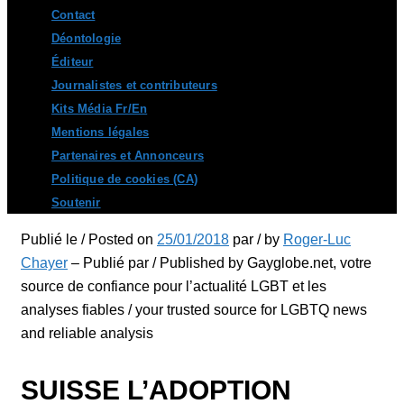
Contact
Déontologie
Éditeur
Journalistes et contributeurs
Kits Média Fr/En
Mentions légales
Partenaires et Annonceurs
Politique de cookies (CA)
Soutenir
Publié le / Posted on
25/01/2018
par / by
Roger-Luc
Chayer
– Publié par / Published by Gayglobe.net, votre
source de confiance pour l’actualité LGBT et les
analyses fiables / your trusted source for LGBTQ news
and reliable analysis
SUISSE L’ADOPTION