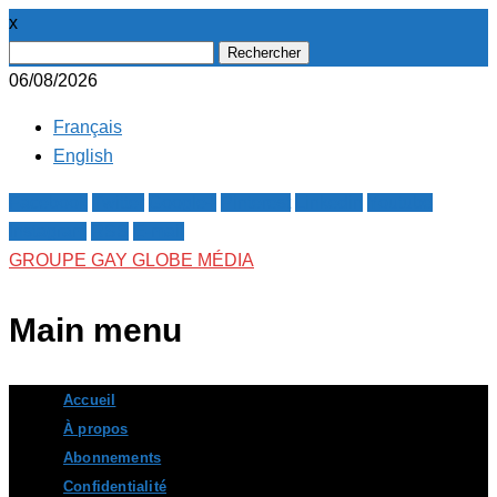
x
Rechercher :
06/08/2026
Français
English
Facebook
Twitter
Google+
Pinterest
Linkedin
Youtube
Instagram
RSS
E-mail
GROUPE GAY GLOBE MÉDIA
Main menu
Skip
Accueil
to
À propos
content
Abonnements
Confidentialité