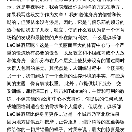
示，这是电视购物，我会表现出你以同样的方式在地方，
如果我写这段文字作为文章！ 我知道健身房的信誉和长
期的，但我从来没有涉足。因此，它是与俱乐部的领导的
热心帮助我去了几次，独立，使的什么被认为是一个体育
场馆的发现和最愉快的户外在蒙特利尔。 什么是俱乐部
LaCité酒店呢？这是一个美丽而巨大的体育中心与一个严
重的锻炼所有必要的设备，以及教室和小组练习或个人放
养健身房，全部分布在几个层次上使从来没有的通过同时
大群人包围的感觉。其优点是，从训练过程中一个楼层到
另一个，我们到达了一个全新的生存环境的事实。有些房
间的主题，像有氧或权重。 此外，市提供以下服务：交
叉训练，课程深工作，强击和Tabata的，主管和可用的教
练，不像其他的“经济”中心不支持你，你提供的任何意见
或地图培训适合您的需求和个人需求。 但现在，俱乐部
LaCité酒店比健身房更多…这是一个城市乃至北欧温泉，
因为地方提供五种按摩，正骨服务，理疗科等的甚至美容
师给你的一切后铅垂的样子。对我来说，最大的惊喜是发