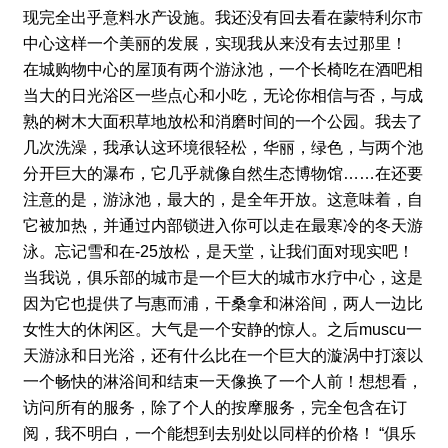
现完全出乎意料水产设施。我还没有回去看在蒙特利尔市
中心这样一个美丽的发展，实现我从来没有去过那里！
在城购物中心的屋顶有两个游泳池，一个长椅吃在酒吧相
当大的日光浴区一些点心和小吃，无论你相信与否，与成
熟的树木大面积草地放松和消磨时间的一个公园。我去了
几次洗澡，我承认这环境很轻松，华丽，绿色，与两个池
分开巨大的瀑布，它几乎就像自然生态博物馆……在还要
注意的是，游泳池，最大的，是全年开放。这意味着，自
它被加热，并通过内部锁进入你可以走在最寒冷的冬天游
泳。忘记雪和在-25放松，是天堂，让我们面对现实吧！
当我说，俱乐部的城市是一个巨大的城市水疗中心，这是
因为它也提供了与惠而浦，干桑拿和淋浴间，两人一边比
女性大的休闲区。大气是一个安静的惊人。之后muscu一
天游泳和日光浴，还有什么比在一个巨大的漩涡中打滚以
一个畅快的淋浴间和结束一天像换了一个人前！想想看，
访问所有的服务，除了个人的按摩服务，完全包含在订
阅，我不明白，一个能想到去别处以同样的价格！ “俱乐