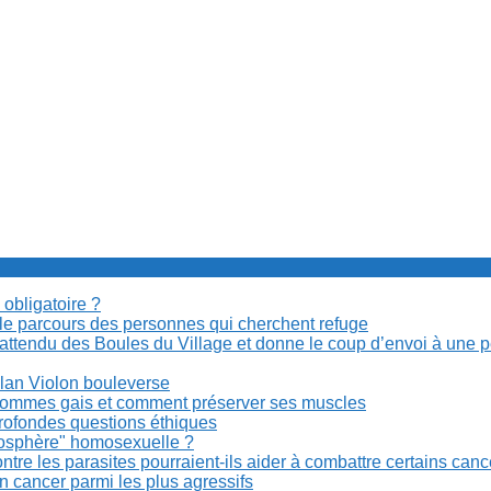
 obligatoire ?
cile parcours des personnes qui cherchent refuge
t attendu des Boules du Village et donne le coup d’envoi à une 
Milan Violon bouleverse
es hommes gais et comment préserver ses muscles
rofondes questions éthiques
anosphère" homosexuelle ?
re les parasites pourraient-ils aider à combattre certains can
n cancer parmi les plus agressifs