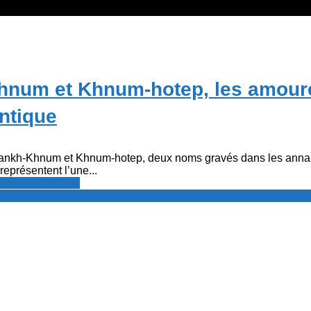
hnum et Khnum-hotep, les amour
antique
ankh-Khnum et Khnum-hotep, deux noms gravés dans les annales
représentent l’une...
resse francophone