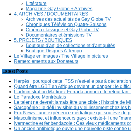
Littérature
Magazine Gay Globe + Archives
4. ARCHIVES / DOCUMENTAIRES
Archives des actualités de Gay Globe TV
Chroniques Télévision Quatre-Saisons
Cinéma classique et Gay Globe TV
Documentaires et émissions TV
5. PROJETS / BOUTIQUES
Boutique d'art, de collections et d'antiquités
Boutique Disques A Tempo
Le Village en images / The Village in pictures
Remerciements aux Donateurs
Latest Posts
Herpès : pourquoi cette ITSS n’est-elle pas à déclaration
Quand être LGBT en Afrique devient un danger : le diffi
L’administration Martinez Ferrada annonce le retour tan
Le Paradoxe Montréalais
Le talent ne devrait jamais être une cible : l'histoire de 
Sarcopénie : le défi invisible du vieillissement chez l
Fox News : une expérience médiatique qui soulève de p
Masculinisme, et influenceurs gays : existe-t-il une "m
Ivermectine et fenbendazole : Ces vieux médicaments cont
Un ancien antibiotique ouvre une nouvelle piste contre u