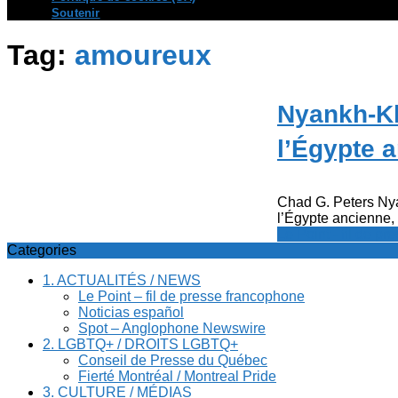
Soutenir
Tag:
amoureux
Nyankh-K
l’Égypte 
Chad G. Peters Ny
l’Égypte ancienne, 
Le Point - fil de p
Categories
1. ACTUALITÉS / NEWS
Le Point – fil de presse francophone
Noticias español
Spot – Anglophone Newswire
2. LGBTQ+ / DROITS LGBTQ+
Conseil de Presse du Québec
Fierté Montréal / Montreal Pride
3. CULTURE / MÉDIAS