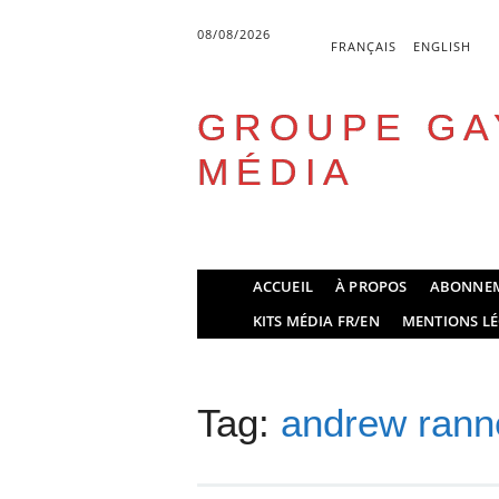
08/08/2026
FRANÇAIS
ENGLISH
GROUPE GA
MÉDIA
Skip
ACCUEIL
À PROPOS
ABONNE
to
Main menu
KITS MÉDIA FR/EN
MENTIONS LÉ
content
Tag:
andrew ranne